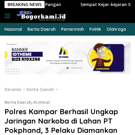
Langsung
Pangan
BREAKING NEWS
Sempat Kejar-kejaran Sama Polisi, 2 Pengedar S
ke
konten
Nasional
Berita Daerah
Pemerintah
Politik
Olahraga
E
Beranda
Berita Daerah
Berita Daerah
,
Kriminal
Polres Kampar Berhasil Ungkap
Jaringan Narkoba di Lahan PT
Pokphand, 3 Pelaku Diamankan