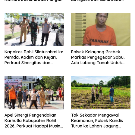
Polres Inhu
Kapolres Rohil Silaturahmi ke
Polsek Kelayang Grebek
Pemda, Kodim dan Kejari,
Markas Pengegedar Sabu,
Perkuat Sinergitas dan
Ada Lubang Tanah Untuk
Soliditas Antarinstansi
Menyimpan Barang Bukti
Apel Sinergi Pengendalian
Tak Sekadar Mengawal
Karhutla Kabupaten Rohil
Keamanan, Polsek Kandis
2026, Perkuat Hadapi Musin
Turun ke Lahan Jagung
Kemarau dan El Nino
Kawal Ketahanan Pangan