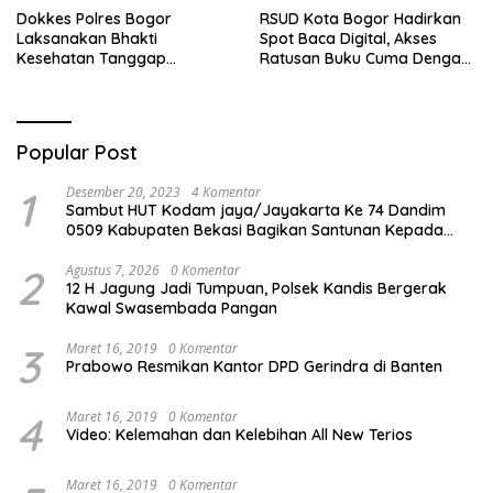
Dokkes Polres Bogor
RSUD Kota Bogor Hadirkan
Laksanakan Bhakti
Spot Baca Digital, Akses
Kesehatan Tanggap
Ratusan Buku Cuma Dengan
Bencana di Rancabungur
Scan QR!
Popular Post
1
Desember 20, 2023
4 Komentar
Sambut HUT Kodam jaya/Jayakarta Ke 74 Dandim
0509 Kabupaten Bekasi Bagikan Santunan Kepada
Ratusan Anak Yatim-Piatu
2
Agustus 7, 2026
0 Komentar
12 H Jagung Jadi Tumpuan, Polsek Kandis Bergerak
Kawal Swasembada Pangan
3
Maret 16, 2019
0 Komentar
Prabowo Resmikan Kantor DPD Gerindra di Banten
4
Maret 16, 2019
0 Komentar
Video: Kelemahan dan Kelebihan All New Terios
Maret 16, 2019
0 Komentar