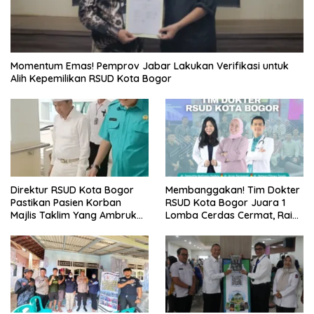
Momentum Emas! Pemprov Jabar Lakukan Verifikasi untuk
Alih Kepemilikan RSUD Kota Bogor
Direktur RSUD Kota Bogor
Membanggakan! Tim Dokter
Pastikan Pasien Korban
RSUD Kota Bogor Juara 1
Majlis Taklim Yang Ambruk
Lomba Cerdas Cermat, Raih
Akan Mendapatkan
Pengakuan di Pentas Medis
Perawatan Maksimal
Se-Bogor