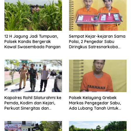
12 H Jagung Jadi Tumpuan,
Sempat Kejar-kejaran Sama
Polsek Kandis Bergerak
Polisi, 2 Pengedar Sabu
Kawal Swasembada Pangan
Diringkus Satresnarkoba
Polres Inhu
Kapolres Rohil Silaturahmi ke
Polsek Kelayang Grebek
Pemda, Kodim dan Kejari,
Markas Pengegedar Sabu,
Perkuat Sinergitas dan
Ada Lubang Tanah Untuk
Soliditas Antarinstansi
Menyimpan Barang Bukti