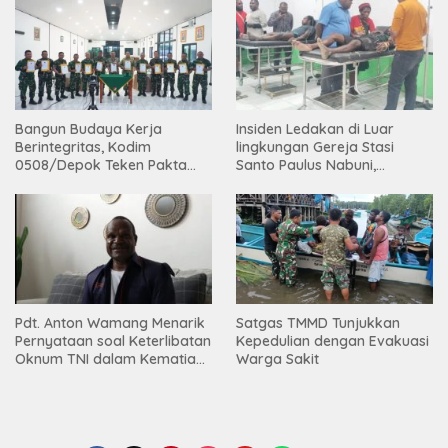
Bangun Budaya Kerja
Insiden Ledakan di Luar
Berintegritas, Kodim
lingkungan Gereja Stasi
0508/Depok Teken Pakta
Santo Paulus Nabuni,
Integritas TA 2026
Mbamogo, Intan Jaya
Pdt. Anton Wamang Menarik
Satgas TMMD Tunjukkan
Pernyataan soal Keterlibatan
Kepedulian dengan Evakuasi
Oknum TNI dalam Kematian
Warga Sakit
Putrinya di Camp Wini Mp.69
Tembagapura