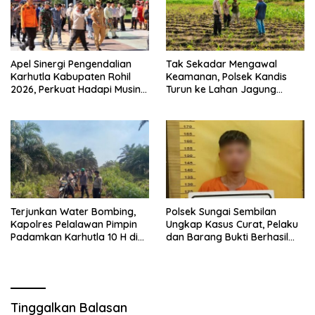
Apel Sinergi Pengendalian
Tak Sekadar Mengawal
Karhutla Kabupaten Rohil
Keamanan, Polsek Kandis
2026, Perkuat Hadapi Musin
Turun ke Lahan Jagung
Kemarau dan El Nino
Kawal Ketahanan Pangan
Terjunkan Water Bombing,
Polsek Sungai Sembilan
Kapolres Pelalawan Pimpin
Ungkap Kasus Curat, Pelaku
Padamkan Karhutla 10 H di
dan Barang Bukti Berhasil
Kerumutan
Diamankan
Tinggalkan Balasan