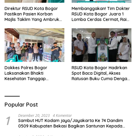
Direktur RSUD Kota Bogor
Membanggakan! Tim Dokter
Pastikan Pasien Korban
RSUD Kota Bogor Juara 1
Majlis Taklim Yang Ambruk
Lomba Cerdas Cermat, Raih
Akan Mendapatkan
Pengakuan di Pentas Medis
Perawatan Maksimal
Se-Bogor
Dokkes Polres Bogor
RSUD Kota Bogor Hadirkan
Laksanakan Bhakti
Spot Baca Digital, Akses
Kesehatan Tanggap
Ratusan Buku Cuma Dengan
Bencana di Rancabungur
Scan QR!
Popular Post
1
Desember 20, 2023
4 Komentar
Sambut HUT Kodam jaya/Jayakarta Ke 74 Dandim
0509 Kabupaten Bekasi Bagikan Santunan Kepada
Ratusan Anak Yatim-Piatu