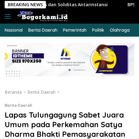
Langsung
oliditas Antarinstansi
BREAKING NEWS
BPS: Dalam Tiga Bulan, Lebih da
ke
konten
Nasional
Berita Daerah
Pemerintah
Politik
Olahraga
E
Beranda
Berita Daerah
Berita Daerah
Lapas Tulungagung Sabet Juara
Umum pada Perkemahan Satya
Dharma Bhakti Pemasyarakatan