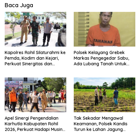
Baca Juga
Kapolres Rohil Silaturahmi ke
Polsek Kelayang Grebek
Pemda, Kodim dan Kejari,
Markas Pengegedar Sabu,
Perkuat Sinergitas dan
Ada Lubang Tanah Untuk
Soliditas Antarinstansi
Menyimpan Barang Bukti
Apel Sinergi Pengendalian
Tak Sekadar Mengawal
Karhutla Kabupaten Rohil
Keamanan, Polsek Kandis
2026, Perkuat Hadapi Musin
Turun ke Lahan Jagung
Kemarau dan El Nino
Kawal Ketahanan Pangan