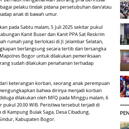
bagai pelaku tindak pidana persetubuhan dan/atau
hadap anak di bawah umur.
an pada Sabtu malam, 5 Juli 2025 sekitar pukul
 gabungan Kanit Buser dan Kanit PPA Sat Reskrim
ah rumah yang berlokasi di Jl. Jelambar Selatan,
ngkapan berlangsung secara tertib dan tersangka
 Mapolres Bogor untuk dilakukan pemeriksaan
karang sudah dilakukan penahanan terhadap
 dari keterangan korban, seorang anak perempuan
g mengungkapkan bahwa dirinya menjadi korban
diduga dilakukan oleh MFQ pada Minggu malam, 6
 pukul 20.00 WIB. Peristiwa tersebut terjadi di
n di Kampung Bulak Saga, Desa Cibadung,
PE
indur, Kabupaten Bogor.