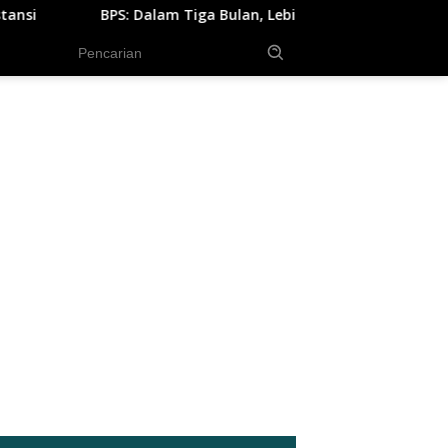
Bulan, Lebih dari Setengah Juta Orang Terserap di Pasar Kerja
tutup