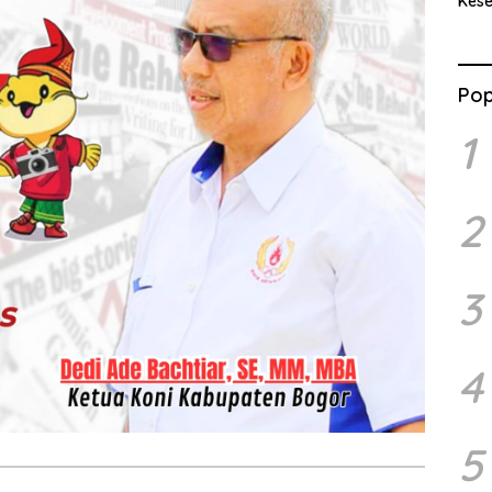
Kes
Benc
Ran
Pop
1
2
3
4
5