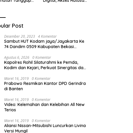
ehatan Tanggap
Digital, Akses Ratusan
ana di
Buku Cuma Dengan
cabungur
Scan QR!
ular Post
Desember 20, 2023
4 Komentar
Sambut HUT Kodam jaya/Jayakarta Ke
74 Dandim 0509 Kabupaten Bekasi
Bagikan Santunan Kepada Ratusan Anak
Yatim-Piatu
Agustus 6, 2026
0 Komentar
Kapolres Rohil Silaturahmi ke Pemda,
Kodim dan Kejari, Perkuat Sinergitas dan
Soliditas Antarinstansi
Maret 16, 2019
0 Komentar
Prabowo Resmikan Kantor DPD Gerindra
di Banten
Maret 16, 2019
0 Komentar
Video: Kelemahan dan Kelebihan All New
Terios
Maret 16, 2019
0 Komentar
Aliansi Nissan-Mitsubishi Luncurkan Livina
Versi Mungil