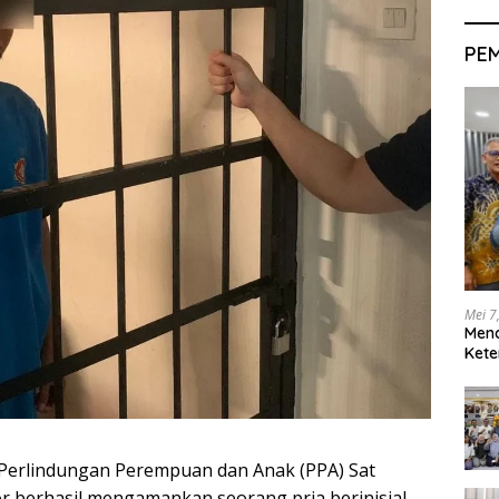
PE
Mei 7
Men
Kete
 Perlindungan Perempuan dan Anak (PPA) Sat
r berhasil mengamankan seorang pria berinisial