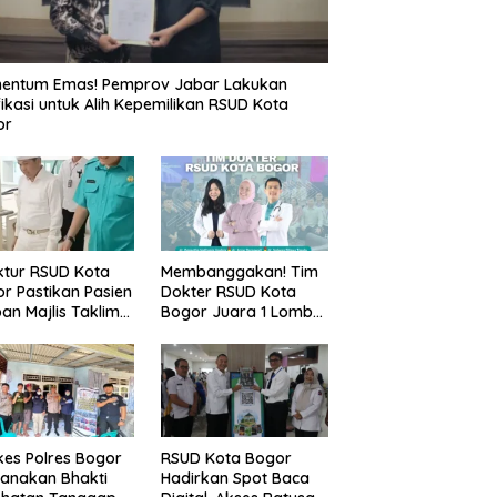
entum Emas! Pemprov Jabar Lakukan
fikasi untuk Alih Kepemilikan RSUD Kota
or
ktur RSUD Kota
Membanggakan! Tim
r Pastikan Pasien
Dokter RSUD Kota
an Majlis Taklim
Bogor Juara 1 Lomba
g Ambruk Akan
Cerdas Cermat, Raih
dapatkan
Pengakuan di Pentas
awatan Maksimal
Medis Se-Bogor
es Polres Bogor
RSUD Kota Bogor
anakan Bhakti
Hadirkan Spot Baca