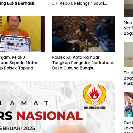
ng Bukti Berhasil
5 H Kebun, Pelangsir Sawit
an
Dibekuk Polisi
Mom
Veri
Bog
njam, Pelaku
Polsek XIII Koto Kampar
apan Sepeda Motor
Tangkap Pengedar Narkoba di
p Polsek Tapung
Desa Gunung Bungsu
Dire
Bogo
Korb
Yan
Men
Per
Dokk
Laks