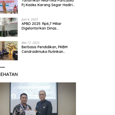
Tanamkan Nilai-nilai Pancasila
Pj Kades Karang Segar Hadiri
Kegiatan Gelar Karya P5 dan
Perpisahan Siswa Kelas 6 SDN
01 Karang Segar
Juni 4, 2025
APBD 2025: Rp6,7 Miliar
Digelontorkan Dinas
Pendidikan Bogor untuk
Internet Sekolah
Mei 17, 2025
Berbasis Pendidikan, PKBM
Candradimuka Rutinkan
Program Belajar untuk Warga
Binaan Rutan Bangil
SEHATAN