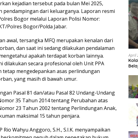
kan kejadian tersebut pada bulan Mei 2025,
n pendampingan dari keluarganya. Laporan resmi
Polres Bogor melalui Laporan Polisi Nomor:
T/Polres Bogor/Polda Jabar.
aan awal, tersangka MFQ merupakan kenalan dari
korban, dan saat ini sedang dilakukan pendalaman
 mengetahui apakah terdapat korban lainnya.
April
Kola
i dilakukan secara profesional oleh Unit PPA
Bela
n tetap mengedepankan asas perlindungan
rban, yang masih di bawah umur.
engan Pasal 81 dan/atau Pasal 82 Undang-Undang
 Nomor 35 Tahun 2014 tentang Perubahan atas
omor 23 Tahun 2002 tentang Perlindungan Anak,
uman maksimal 15 tahun penjara.
 Rio Wahyu Anggoro, S.H., S.I.K. menyampaikan
r berkomitmen penuh dalam penegakan hukum