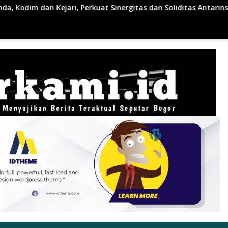
inergitas dan Soliditas Antarinstansi
BPS: Dalam Tiga 