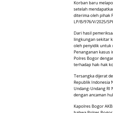
Korban baru melapor
setelah mendapatka
diterima oleh pihak 
LP/B/976/V/2025/SPK
Dari hasil pemeriks
lingkungan sekitar 
oleh penyidik untuk
Penanganan kasus in
Polres Bogor denga
terhadap hak-hak ko
Tersangka dijerat d
Republik Indonesia
Undang-Undang RI N
dengan ancaman huk
Kapolres Bogor AKBP
bahwa Polres Bogo