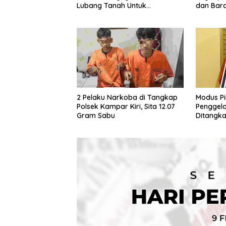
Lubang Tanah Untuk
dan Bara
Menyimpan Barang Bukti
Diamank
2 Pelaku Narkoba di Tangkap
Modus Pi
Polsek Kampar Kiri, Sita 12.07
Penggel
Gram Sabu
Ditangka