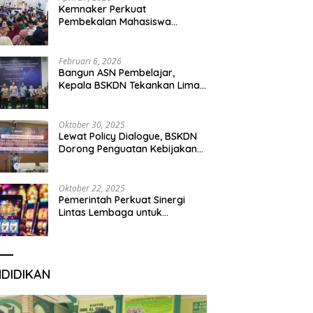
Kemnaker Perkuat
Pembekalan Mahasiswa
Hadapi Green Jobs dan Dunia
Kerja Digital
Februari 6, 2026
Bangun ASN Pembelajar,
Kepala BSKDN Tekankan Lima
Disiplin Learning Organization
Oktober 30, 2025
Lewat Policy Dialogue, BSKDN
Dorong Penguatan Kebijakan
Publik yang Inklusif
Oktober 22, 2025
Pemerintah Perkuat Sinergi
Lintas Lembaga untuk
Berantas Judi Daring Demi
Lindungi Generasi Muda
NDIDIKAN