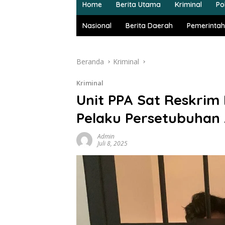
Home
Berita Utama
Kriminal
Pol
Nasional
Berita Daerah
Pemerintah
Beranda
Kriminal
Kriminal
Unit PPA Sat Reskrim
Pelaku Persetubuhan
Admin
Juli 8, 2025