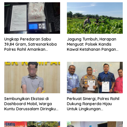
Ungkap Peredaran Sabu
Jagung Tumbuh, Harapan
39,84 Gram, Satresnarkoba
Menguat: Polsek Kandis
Polres Rohil Amankan
Kawal Ketahanan Pangan
Seorang Tersangka
dari Jambai Makmur
Sembunyikan Ekstasi di
Perkuat Sinergi, Polres Rohil
Dashboard Mobil, Warga
Dukung Ranperda Hijau
Kuntu Darussalam Diringkus
Untuk Lingkungan
Polisi
Berkelanjutan