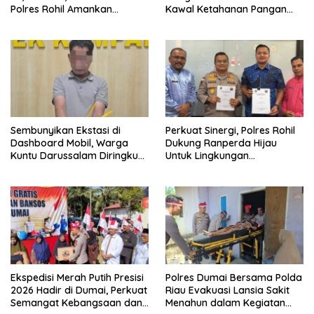
Polres Rohil Amankan
Kawal Ketahanan Pangan
Seorang Tersangka
dari Jambai Makmur
Sembunyikan Ekstasi di
Perkuat Sinergi, Polres Rohil
Dashboard Mobil, Warga
Dukung Ranperda Hijau
Kuntu Darussalam Diringkus
Untuk Lingkungan
Polisi
Berkelanjutan
Ekspedisi Merah Putih Presisi
Polres Dumai Bersama Polda
2026 Hadir di Dumai, Perkuat
Riau Evakuasi Lansia Sakit
Semangat Kebangsaan dan
Menahun dalam Kegiatan