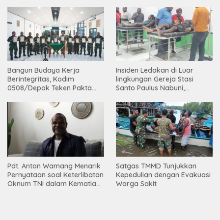
Bangun Budaya Kerja
Insiden Ledakan di Luar
Berintegritas, Kodim
lingkungan Gereja Stasi
0508/Depok Teken Pakta
Santo Paulus Nabuni,
Integritas TA 2026
Mbamogo, Intan Jaya
Pdt. Anton Wamang Menarik
Satgas TMMD Tunjukkan
Pernyataan soal Keterlibatan
Kepedulian dengan Evakuasi
Oknum TNI dalam Kematian
Warga Sakit
Putrinya di Camp Wini Mp.69
Tembagapura