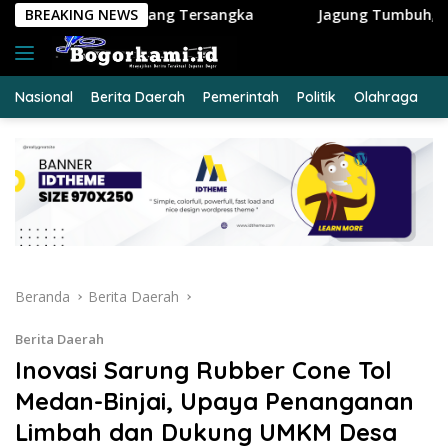
Langsung
Tersangka
BREAKING NEWS
Jagung Tumbuh, Harapan Menguat: Polsek K
ke
konten
Nasional
Berita Daerah
Pemerintah
Politik
Olahraga
E
Beranda
Berita Daerah
Berita Daerah
Inovasi Sarung Rubber Cone Tol
Medan-Binjai, Upaya Penanganan
Limbah dan Dukung UMKM Desa