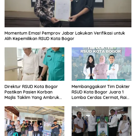
Momentum Emas! Pemprov Jabar Lakukan Verifikasi untuk
Alih Kepemilikan RSUD Kota Bogor
Direktur RSUD Kota Bogor
Membanggakan! Tim Dokter
Pastikan Pasien Korban
RSUD Kota Bogor Juara 1
Majlis Taklim Yang Ambruk
Lomba Cerdas Cermat, Raih
Akan Mendapatkan
Pengakuan di Pentas Medis
Perawatan Maksimal
Se-Bogor