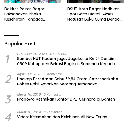
Dokkes Polres Bogor
RSUD Kota Bogor Hadirkan
Laksanakan Bhakti
Spot Baca Digital, Akses
Kesehatan Tanggap
Ratusan Buku Cuma Dengan
Bencana di Rancabungur
Scan QR!
Popular Post
1
Desember 20, 2023
4 Komentar
Sambut HUT Kodam jaya/Jayakarta Ke 74 Dandim
0509 Kabupaten Bekasi Bagikan Santunan Kepada
Ratusan Anak Yatim-Piatu
2
Agustus 8, 2026
0 Komentar
Ungkap Peredaran Sabu 39,84 Gram, Satresnarkoba
Polres Rohil Amankan Seorang Tersangka
3
Maret 16, 2019
0 Komentar
Prabowo Resmikan Kantor DPD Gerindra di Banten
4
Maret 16, 2019
0 Komentar
Video: Kelemahan dan Kelebihan All New Terios