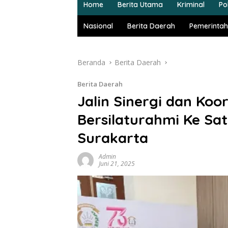
Home
Berita Utama
Kriminal
Pol
Nasional
Berita Daerah
Pemerintah
Beranda
Berita Daerah
Berita Daerah
Jalin Sinergi dan Koo
Bersilaturahmi Ke Sat
Surakarta
Admin
Juni 21, 2025