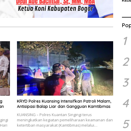
Kes
Benc
Ran
Pop
1
2
3
4
ng
KRYD Polres Kuansing Intensifkan Patroli Malam,
an
Antisipasi Balap Liar dan Gangguan Kamtibmas
KUANSING – Polres Kuantan Singingi terus
5
gingi
meningkatkan kegiatan pemeliharaan keamanan dan
Hari
ketertiban masyarakat (Kamtibmas) melalui…