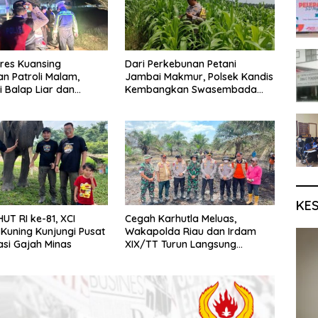
res Kuansing
Dari Perkebunan Petani
an Patroli Malam,
Jambai Makmur, Polsek Kandis
i Balap Liar dan
Kembangkan Swasembada
n Kamtibmas
Pangan Nasional
KE
UT RI ke-81, XCI
Cegah Karhutla Meluas,
Kuning Kunjungi Pusat
Wakapolda Riau dan Irdam
si Gajah Minas
XIX/TT Turun Langsung
Padamkan Api di Pasir Limau
Kapas