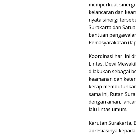
memperkuat sinergi
kelancaran dan keam
nyata sinergi tersebu
Surakarta dan Satuan
bantuan pengawalan
Pemasyarakatan (lapa
Koordinasi hari ini 
Lintas, Dewi Mewakil
dilakukan sebagai b
keamanan dan keter
kerap membutuhkan p
sama ini, Rutan Sur
dengan aman, lancar
lalu lintas umum.
Karutan Surakarta,
apresiasinya kepada 