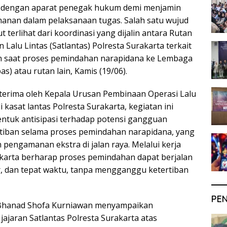
 dengan aparat penegak hukum demi menjamin
anan dalam pelaksanaan tugas. Salah satu wujud
t terlihat dari koordinasi yang dijalin antara Rutan
 Lalu Lintas (Satlantas) Polresta Surakarta terkait
 saat proses pemindahan narapidana ke Lembaga
s) atau rutan lain, Kamis (19/06).
diterima oleh Kepala Urusan Pembinaan Operasi Lalu
i kasat lantas Polresta Surakarta, kegiatan ini
entuk antisipasi terhadap potensi gangguan
tiban selama proses pemindahan narapidana, yang
engamanan ekstra di jalan raya. Melalui kerja
akarta berharap proses pemindahan dapat berjalan
, dan tepat waktu, tanpa mengganggu ketertiban
PE
 Bhanad Shofa Kurniawan menyampaikan
jajaran Satlantas Polresta Surakarta atas