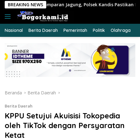
Langsung
Jagung, Polsek Kandis Pastikan Ketahanan Pangan Tetap Ter
BREAKING NEWS
ke
konten
Nasional
Berita Daerah
Pemerintah
Politik
Olahraga
E
Beranda
Berita Daerah
Berita Daerah
KPPU Setujui Akuisisi Tokopedia
oleh TikTok dengan Persyaratan
Ketat