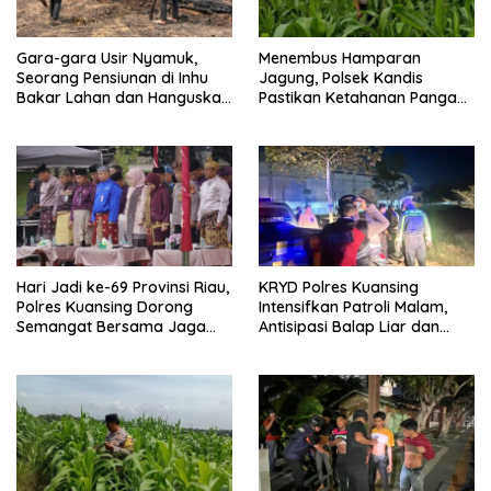
Gara-gara Usir Nyamuk,
Menembus Hamparan
Seorang Pensiunan di Inhu
Jagung, Polsek Kandis
Bakar Lahan dan Hanguskan
Pastikan Ketahanan Pangan
Kebun Sawit
Tetap Terjaga
Hari Jadi ke-69 Provinsi Riau,
KRYD Polres Kuansing
Polres Kuansing Dorong
Intensifkan Patroli Malam,
Semangat Bersama Jaga
Antisipasi Balap Liar dan
Lingkungan dan Marwah
Gangguan Kamtibmas
Bumi Melayu