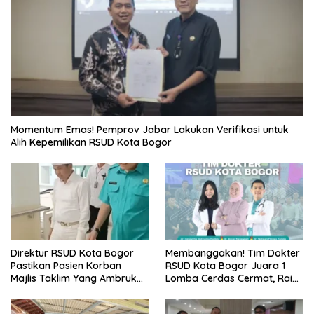
Momentum Emas! Pemprov Jabar Lakukan Verifikasi untuk
Alih Kepemilikan RSUD Kota Bogor
Direktur RSUD Kota Bogor
Membanggakan! Tim Dokter
Pastikan Pasien Korban
RSUD Kota Bogor Juara 1
Majlis Taklim Yang Ambruk
Lomba Cerdas Cermat, Raih
Akan Mendapatkan
Pengakuan di Pentas Medis
Perawatan Maksimal
Se-Bogor