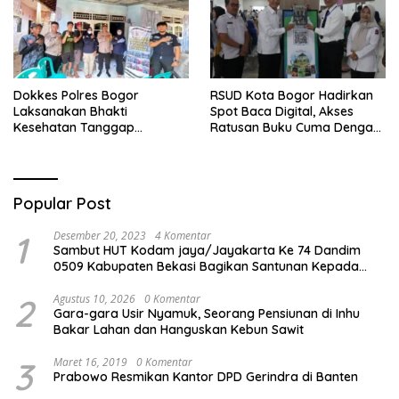
Dokkes Polres Bogor
RSUD Kota Bogor Hadirkan
Laksanakan Bhakti
Spot Baca Digital, Akses
Kesehatan Tanggap
Ratusan Buku Cuma Dengan
Bencana di Rancabungur
Scan QR!
Popular Post
1
Desember 20, 2023
4 Komentar
Sambut HUT Kodam jaya/Jayakarta Ke 74 Dandim
0509 Kabupaten Bekasi Bagikan Santunan Kepada
Ratusan Anak Yatim-Piatu
2
Agustus 10, 2026
0 Komentar
Gara-gara Usir Nyamuk, Seorang Pensiunan di Inhu
Bakar Lahan dan Hanguskan Kebun Sawit
3
Maret 16, 2019
0 Komentar
Prabowo Resmikan Kantor DPD Gerindra di Banten