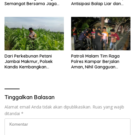
Semangat Bersama Jaga
Antisipasi Balap Liar dan
Lingkungan dan Marwah
Gangguan Kamtibmas
Bumi Melayu
Dari Perkebunan Petani
Patroli Malam Tim Raga
Jambai Makmur, Polsek
Polres Kampar Berjalan
Kandis Kembangkan
Aman, Nihil Gangguan
Swasembada Pangan
Kamtibmas
Nasional
Tinggalkan Balasan
Alamat email Anda tidak akan dipublikasikan.
Ruas yang wajib
ditandai
*