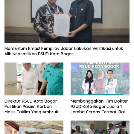
Momentum Emas! Pemprov Jabar Lakukan Verifikasi untuk
Alih Kepemilikan RSUD Kota Bogor
Direktur RSUD Kota Bogor
Membanggakan! Tim Dokter
Pastikan Pasien Korban
RSUD Kota Bogor Juara 1
Majlis Taklim Yang Ambruk
Lomba Cerdas Cermat, Raih
Akan Mendapatkan
Pengakuan di Pentas Medis
Perawatan Maksimal
Se-Bogor