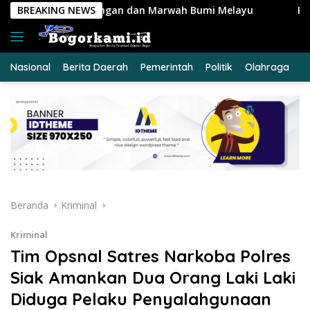
Langsung
an Marwah Bumi Melayu
BREAKING NEWS
KRYD Polres Kuansing Intensifk
ke
konten
Nasional
Berita Daerah
Pemerintah
Politik
Olahraga
E
Beranda
Kriminal
Kriminal
Tim Opsnal Satres Narkoba Polres
Siak Amankan Dua Orang Laki Laki
Diduga Pelaku Penyalahgunaan