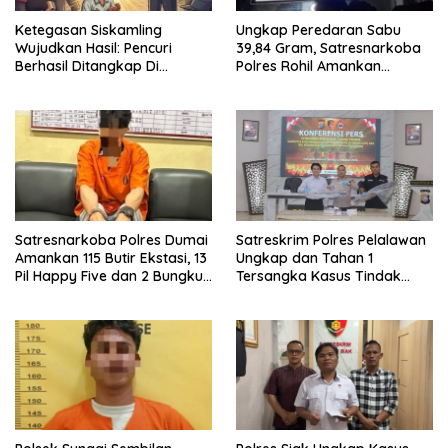
Ketegasan Siskamling
Ungkap Peredaran Sabu
Wujudkan Hasil: Pencuri
39,84 Gram, Satresnarkoba
Berhasil Ditangkap Di
Polres Rohil Amankan
Kampung Pangrasan, Desa
Seorang Tersangka
Cibalung
Satresnarkoba Polres Dumai
Satreskrim Polres Pelalawan
Amankan 115 Butir Ekstasi, 13
Ungkap dan Tahan 1
Pil Happy Five dan 2 Bungkus
Tersangka Kasus Tindak
Etomidate dari Seorang Pria
Pidana Karhutla di
Kerumutan