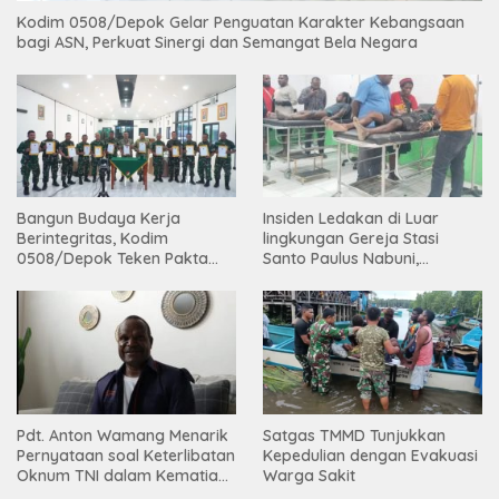
Kodim 0508/Depok Gelar Penguatan Karakter Kebangsaan
bagi ASN, Perkuat Sinergi dan Semangat Bela Negara
Bangun Budaya Kerja
Insiden Ledakan di Luar
Berintegritas, Kodim
lingkungan Gereja Stasi
0508/Depok Teken Pakta
Santo Paulus Nabuni,
Integritas TA 2026
Mbamogo, Intan Jaya
Pdt. Anton Wamang Menarik
Satgas TMMD Tunjukkan
Pernyataan soal Keterlibatan
Kepedulian dengan Evakuasi
Oknum TNI dalam Kematian
Warga Sakit
Putrinya di Camp Wini Mp.69