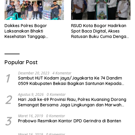
Dokkes Polres Bogor
RSUD Kota Bogor Hadirkan
Laksanakan Bhakti
Spot Baca Digital, Akses
Kesehatan Tanggap
Ratusan Buku Cuma Dengan
Bencana di Rancabungur
Scan QR!
Popular Post
1
Desember 20, 2023
4 Komentar
Sambut HUT Kodam jaya/Jayakarta Ke 74 Dandim
0509 Kabupaten Bekasi Bagikan Santunan Kepada
Ratusan Anak Yatim-Piatu
2
Agustus 9, 2026
0 Komentar
Hari Jadi ke-69 Provinsi Riau, Polres Kuansing Dorong
Semangat Bersama Jaga Lingkungan dan Marwah
Bumi Melayu
3
Maret 16, 2019
0 Komentar
Prabowo Resmikan Kantor DPD Gerindra di Banten
Maret 16, 2019
0 Komentar