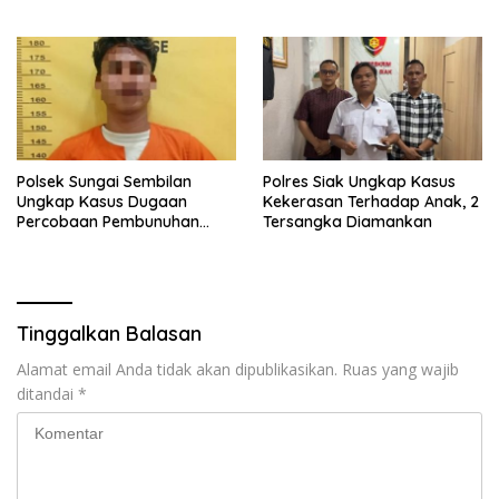
Etomidate dari Seorang Pria
Pidana Karhutla di
Kerumutan
Polsek Sungai Sembilan
Polres Siak Ungkap Kasus
Ungkap Kasus Dugaan
Kekerasan Terhadap Anak, 2
Percobaan Pembunuhan
Tersangka Diamankan
Berencana, Seorang Pria
Berhasil Diamankan
Tinggalkan Balasan
Alamat email Anda tidak akan dipublikasikan.
Ruas yang wajib
ditandai
*