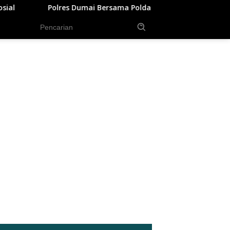
 Polda Riau Evakuasi Lansia Sakit Menahun dalam Kegiatan Eksp
tutup