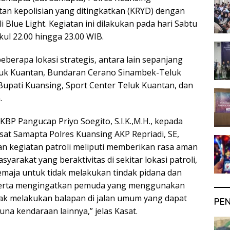
an kepolisian yang ditingkatkan (KRYD) dengan
 Blue Light. Kegiatan ini dilakukan pada hari Sabtu
kul 22.00 hingga 23.00 WIB.
beberapa lokasi strategis, antara lain sepanjang
luk Kuantan, Bundaran Cerano Sinambek-Teluk
upati Kuansing, Sport Center Teluk Kuantan, dan
.
BP Pangucap Priyo Soegito, S.I.K.,M.H., kepada
sat Samapta Polres Kuansing AKP Repriadi, SE,
n kegiatan patroli meliputi memberikan rasa aman
yarakat yang beraktivitas di sekitar lokasi patroli,
maja untuk tidak melakukan tindak pidana dan
serta mengingatkan pemuda yang menggunakan
ak melakukan balapan di jalan umum yang dapat
PE
 kendaraan lainnya,” jelas Kasat.