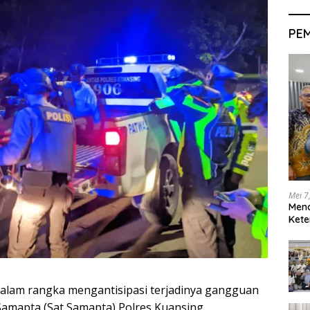
PE
Mei 7
Men
Kete
am rangka mengantisipasi terjadinya gangguan
amapta (Sat Samapta) Polres Kuansing