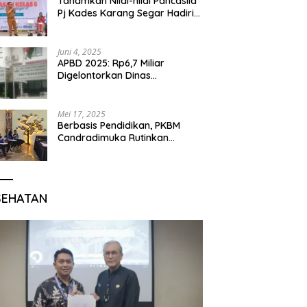
Tanamkan Nilai-nilai Pancasila
Pj Kades Karang Segar Hadiri
Kegiatan Gelar Karya P5 dan
Perpisahan Siswa Kelas 6 SDN
01 Karang Segar
Juni 4, 2025
APBD 2025: Rp6,7 Miliar
Digelontorkan Dinas
Pendidikan Bogor untuk
Internet Sekolah
Mei 17, 2025
Berbasis Pendidikan, PKBM
Candradimuka Rutinkan
Program Belajar untuk Warga
Binaan Rutan Bangil
SEHATAN