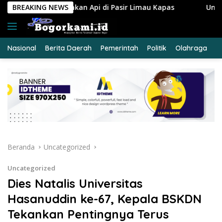
Langsung
i di Pasir Limau Kapas
BREAKING NEWS
Ungkap Peredaran Sabu 39,84 G
ke
konten
Nasional
Berita Daerah
Pemerintah
Politik
Olahraga
E
Beranda
Uncategorized
Uncategorized
Dies Natalis Universitas
Hasanuddin ke-67, Kepala BSKDN
Tekankan Pentingnya Terus