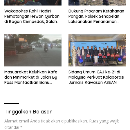
Wakapolres Rohil Hadiri
Dukung Program Ketahanan
Pemotongan Hewan Qurban
Pangan, Polsek Senapelan
di Bagan Cempedak, Salah
Laksanakan Penanaman
Satunya Sumbangan
Jagung Pipil
Kapolda Riau
Masyarakat Keluhkan Kafe
Sidang Umum CAJ ke-21 di
dan Minimarket di Jalan By
Malaysia Perkuat Kolaborasi
Pass Manfaatkan Bahu
Jurnalis Kawasan ASEAN
Jalan, Izin AMDAL Lalin
Dipertanyaka..,
Tinggalkan Balasan
Alamat email Anda tidak akan dipublikasikan.
Ruas yang wajib
ditandai
*