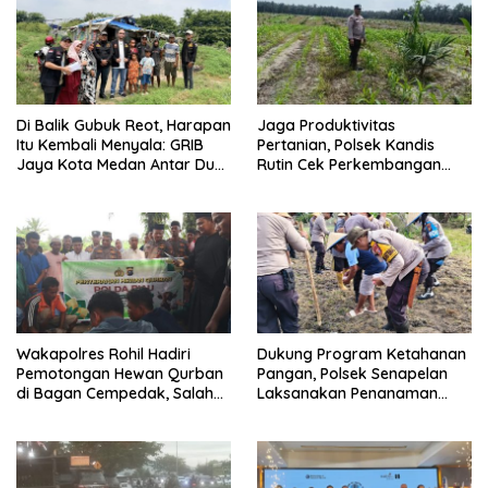
Di Balik Gubuk Reot, Harapan
Jaga Produktivitas
Itu Kembali Menyala: GRIB
Pertanian, Polsek Kandis
Jaya Kota Medan Antar Dua
Rutin Cek Perkembangan
Anak Kembali Bersekolah
Jagung Pipil
Wakapolres Rohil Hadiri
Dukung Program Ketahanan
Pemotongan Hewan Qurban
Pangan, Polsek Senapelan
di Bagan Cempedak, Salah
Laksanakan Penanaman
Satunya Sumbangan
Jagung Pipil
Kapolda Riau