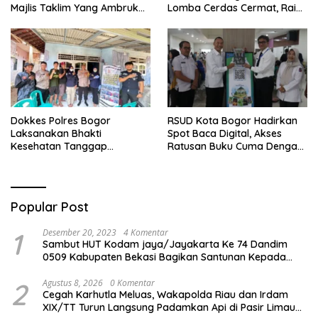
Majlis Taklim Yang Ambruk
Lomba Cerdas Cermat, Raih
Akan Mendapatkan
Pengakuan di Pentas Medis
Perawatan Maksimal
Se-Bogor
Dokkes Polres Bogor
RSUD Kota Bogor Hadirkan
Laksanakan Bhakti
Spot Baca Digital, Akses
Kesehatan Tanggap
Ratusan Buku Cuma Dengan
Bencana di Rancabungur
Scan QR!
Popular Post
1
Desember 20, 2023
4 Komentar
Sambut HUT Kodam jaya/Jayakarta Ke 74 Dandim
0509 Kabupaten Bekasi Bagikan Santunan Kepada
Ratusan Anak Yatim-Piatu
2
Agustus 8, 2026
0 Komentar
Cegah Karhutla Meluas, Wakapolda Riau dan Irdam
XIX/TT Turun Langsung Padamkan Api di Pasir Limau