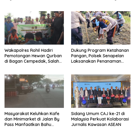
Anak Kembali Bersekolah
Jagung Pipil
Wakapolres Rohil Hadiri
Dukung Program Ketahanan
Pemotongan Hewan Qurban
Pangan, Polsek Senapelan
di Bagan Cempedak, Salah
Laksanakan Penanaman
Satunya Sumbangan
Jagung Pipil
Kapolda Riau
Masyarakat Keluhkan Kafe
Sidang Umum CAJ ke-21 di
dan Minimarket di Jalan By
Malaysia Perkuat Kolaborasi
Pass Manfaatkan Bahu
Jurnalis Kawasan ASEAN
Jalan, Izin AMDAL Lalin