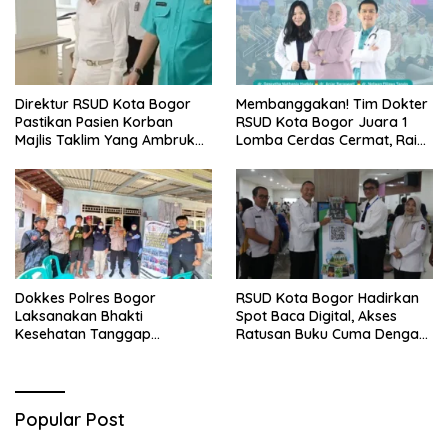
Direktur RSUD Kota Bogor
Membanggakan! Tim Dokter
Pastikan Pasien Korban
RSUD Kota Bogor Juara 1
Majlis Taklim Yang Ambruk
Lomba Cerdas Cermat, Raih
Akan Mendapatkan
Pengakuan di Pentas Medis
Perawatan Maksimal
Se-Bogor
Dokkes Polres Bogor
RSUD Kota Bogor Hadirkan
Laksanakan Bhakti
Spot Baca Digital, Akses
Kesehatan Tanggap
Ratusan Buku Cuma Dengan
Bencana di Rancabungur
Scan QR!
Popular Post