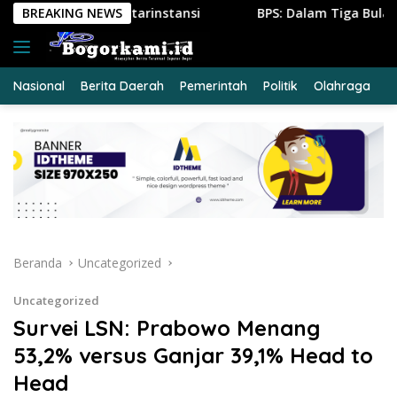
Langsung
arinstansi
BREAKING NEWS
BPS: Dalam Tiga Bulan, Lebih dari Setengah 
ke
konten
Nasional
Berita Daerah
Pemerintah
Politik
Olahraga
E
Beranda
Uncategorized
Uncategorized
Survei LSN: Prabowo Menang
53,2% versus Ganjar 39,1% Head to
Head