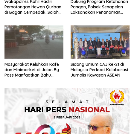
Wakapolres Rohil Hadiri
Dukung Program Ketahanan
Pemotongan Hewan Qurban
Pangan, Polsek Senapelan
di Bagan Cempedak, Salah
Laksanakan Penanaman
Satunya Sumbangan
Jagung Pipil
Kapolda Riau
Masyarakat Keluhkan Kafe
Sidang Umum CAJ ke-21 di
dan Minimarket di Jalan By
Malaysia Perkuat Kolaborasi
Pass Manfaatkan Bahu
Jurnalis Kawasan ASEAN
Jalan, Izin AMDAL Lalin
Dipertanyaka..,