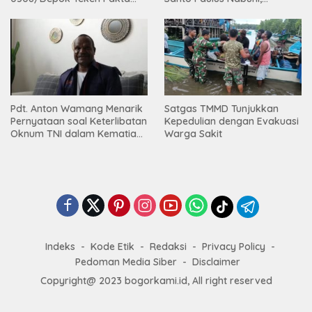
Integritas TA 2026
Mbamogo, Intan Jaya
Pdt. Anton Wamang Menarik
Satgas TMMD Tunjukkan
Pernyataan soal Keterlibatan
Kepedulian dengan Evakuasi
Oknum TNI dalam Kematian
Warga Sakit
Putrinya di Camp Wini Mp.69
Tembagapura
Indeks
Kode Etik
Redaksi
Privacy Policy
Pedoman Media Siber
Disclaimer
Copyright@ 2023 bogorkami.id, All right reserved