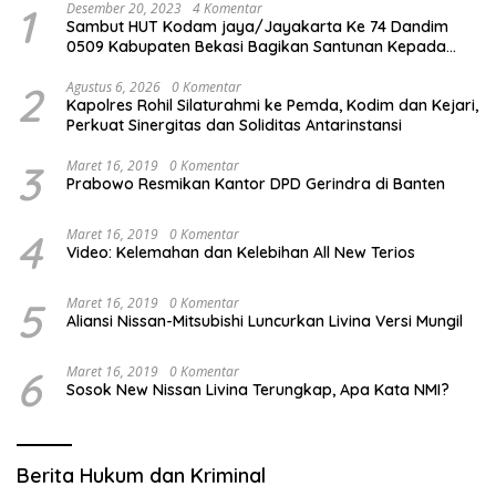
1
Desember 20, 2023
4 Komentar
Sambut HUT Kodam jaya/Jayakarta Ke 74 Dandim
0509 Kabupaten Bekasi Bagikan Santunan Kepada
Ratusan Anak Yatim-Piatu
2
Agustus 6, 2026
0 Komentar
Kapolres Rohil Silaturahmi ke Pemda, Kodim dan Kejari,
Perkuat Sinergitas dan Soliditas Antarinstansi
3
Maret 16, 2019
0 Komentar
Prabowo Resmikan Kantor DPD Gerindra di Banten
4
Maret 16, 2019
0 Komentar
Video: Kelemahan dan Kelebihan All New Terios
5
Maret 16, 2019
0 Komentar
Aliansi Nissan-Mitsubishi Luncurkan Livina Versi Mungil
6
Maret 16, 2019
0 Komentar
Sosok New Nissan Livina Terungkap, Apa Kata NMI?
Berita Hukum dan Kriminal