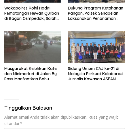
Wakapolres Rohil Hadiri
Dukung Program Ketahanan
Pemotongan Hewan Qurban
Pangan, Polsek Senapelan
di Bagan Cempedak, Salah
Laksanakan Penanaman
Satunya Sumbangan
Jagung Pipil
Kapolda Riau
Masyarakat Keluhkan Kafe
Sidang Umum CAJ ke-21 di
dan Minimarket di Jalan By
Malaysia Perkuat Kolaborasi
Pass Manfaatkan Bahu
Jurnalis Kawasan ASEAN
Jalan, Izin AMDAL Lalin
Dipertanyaka..,
Tinggalkan Balasan
Alamat email Anda tidak akan dipublikasikan.
Ruas yang wajib
ditandai
*