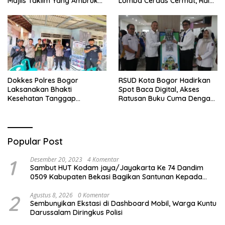
Majlis Taklim Yang Ambruk
Lomba Cerdas Cermat, Raih
Akan Mendapatkan
Pengakuan di Pentas Medis
Perawatan Maksimal
Se-Bogor
Dokkes Polres Bogor
RSUD Kota Bogor Hadirkan
Laksanakan Bhakti
Spot Baca Digital, Akses
Kesehatan Tanggap
Ratusan Buku Cuma Dengan
Bencana di Rancabungur
Scan QR!
Popular Post
1
Desember 20, 2023
4 Komentar
Sambut HUT Kodam jaya/Jayakarta Ke 74 Dandim
0509 Kabupaten Bekasi Bagikan Santunan Kepada
Ratusan Anak Yatim-Piatu
2
Agustus 8, 2026
0 Komentar
Sembunyikan Ekstasi di Dashboard Mobil, Warga Kuntu
Darussalam Diringkus Polisi