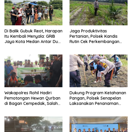
Di Balik Gubuk Reot, Harapan
Jaga Produktivitas
Itu Kembali Menyala: GRIB
Pertanian, Polsek Kandis
Jaya Kota Medan Antar Dua
Rutin Cek Perkembangan
Anak Kembali Bersekolah
Jagung Pipil
Wakapolres Rohil Hadiri
Dukung Program Ketahanan
Pemotongan Hewan Qurban
Pangan, Polsek Senapelan
di Bagan Cempedak, Salah
Laksanakan Penanaman
Satunya Sumbangan
Jagung Pipil
Kapolda Riau