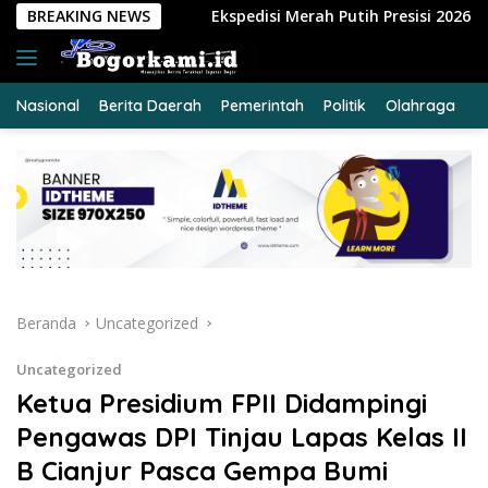
Langsung
spedisi Merah Putih Presisi 2026 Hadir di Dumai, Perkuat Sema
BREAKING NEWS
ke
konten
Nasional
Berita Daerah
Pemerintah
Politik
Olahraga
E
Beranda
Uncategorized
Uncategorized
Ketua Presidium FPII Didampingi
Pengawas DPI Tinjau Lapas Kelas II
B Cianjur Pasca Gempa Bumi