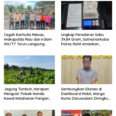
Cegah Karhutla Meluas,
Ungkap Peredaran Sabu
Wakapolda Riau dan Irdam
39,84 Gram, Satresnarkoba
XIX/TT Turun Langsung
Polres Rohil Amankan
Padamkan Api di Pasir Limau
Seorang Tersangka
Kapas
Jagung Tumbuh, Harapan
Sembunyikan Ekstasi di
Menguat: Polsek Kandis
Dashboard Mobil, Warga
Kawal Ketahanan Pangan
Kuntu Darussalam Diringkus
dari Jambai Makmur
Polisi