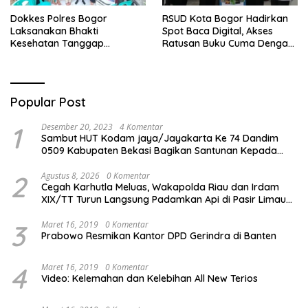
Dokkes Polres Bogor
RSUD Kota Bogor Hadirkan
Laksanakan Bhakti
Spot Baca Digital, Akses
Kesehatan Tanggap
Ratusan Buku Cuma Dengan
Bencana di Rancabungur
Scan QR!
Popular Post
1
Desember 20, 2023
4 Komentar
Sambut HUT Kodam jaya/Jayakarta Ke 74 Dandim
0509 Kabupaten Bekasi Bagikan Santunan Kepada
Ratusan Anak Yatim-Piatu
2
Agustus 8, 2026
0 Komentar
Cegah Karhutla Meluas, Wakapolda Riau dan Irdam
XIX/TT Turun Langsung Padamkan Api di Pasir Limau
Kapas
3
Maret 16, 2019
0 Komentar
Prabowo Resmikan Kantor DPD Gerindra di Banten
4
Maret 16, 2019
0 Komentar
Video: Kelemahan dan Kelebihan All New Terios