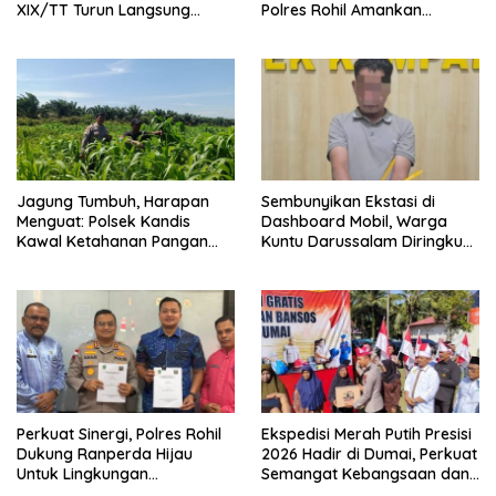
XIX/TT Turun Langsung
Polres Rohil Amankan
Padamkan Api di Pasir Limau
Seorang Tersangka
Kapas
Jagung Tumbuh, Harapan
Sembunyikan Ekstasi di
Menguat: Polsek Kandis
Dashboard Mobil, Warga
Kawal Ketahanan Pangan
Kuntu Darussalam Diringkus
dari Jambai Makmur
Polisi
Perkuat Sinergi, Polres Rohil
Ekspedisi Merah Putih Presisi
Dukung Ranperda Hijau
2026 Hadir di Dumai, Perkuat
Untuk Lingkungan
Semangat Kebangsaan dan
Berkelanjutan
Kepedulian Sosial