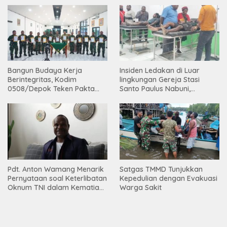
Bangun Budaya Kerja
Insiden Ledakan di Luar
Berintegritas, Kodim
lingkungan Gereja Stasi
0508/Depok Teken Pakta
Santo Paulus Nabuni,
Integritas TA 2026
Mbamogo, Intan Jaya
Pdt. Anton Wamang Menarik
Satgas TMMD Tunjukkan
Pernyataan soal Keterlibatan
Kepedulian dengan Evakuasi
Oknum TNI dalam Kematian
Warga Sakit
Putrinya di Camp Wini Mp.69
Tembagapura