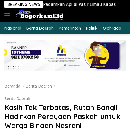
Langsung
kan Api di Pasir Limau Kapas
BREAKING NEWS
Ungkap Peredaran Sabu 
ke
konten
Nasional
Berita Daerah
Pemerintah
Politik
Olahraga
E
Beranda
Berita Daerah
Berita Daerah
Kasih Tak Terbatas, Rutan Bangil
Hadirkan Perayaan Paskah untuk
Warga Binaan Nasrani