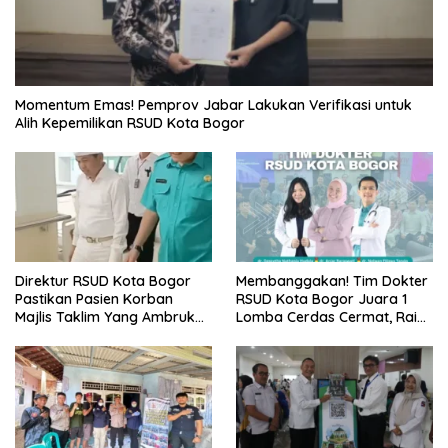
Momentum Emas! Pemprov Jabar Lakukan Verifikasi untuk
Alih Kepemilikan RSUD Kota Bogor
Direktur RSUD Kota Bogor
Membanggakan! Tim Dokter
Pastikan Pasien Korban
RSUD Kota Bogor Juara 1
Majlis Taklim Yang Ambruk
Lomba Cerdas Cermat, Raih
Akan Mendapatkan
Pengakuan di Pentas Medis
Perawatan Maksimal
Se-Bogor