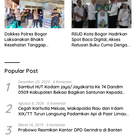
Dokkes Polres Bogor
RSUD Kota Bogor Hadirkan
Laksanakan Bhakti
Spot Baca Digital, Akses
Kesehatan Tanggap
Ratusan Buku Cuma Dengan
Bencana di Rancabungur
Scan QR!
Popular Post
1
Desember 20, 2023
4 Komentar
Sambut HUT Kodam jaya/Jayakarta Ke 74 Dandim
0509 Kabupaten Bekasi Bagikan Santunan Kepada
Ratusan Anak Yatim-Piatu
2
Agustus 8, 2026
0 Komentar
Cegah Karhutla Meluas, Wakapolda Riau dan Irdam
XIX/TT Turun Langsung Padamkan Api di Pasir Limau
Kapas
3
Maret 16, 2019
0 Komentar
Prabowo Resmikan Kantor DPD Gerindra di Banten