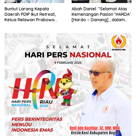
Buntut Larang Kepala
Abah Daniel: “Selamat Atas
Daerah PDIP Ikut Retreat,
Kemenangan Paslon ‘HARDA’
Ketua Relawan Prabowo
[Hardo – Danang] , dalam
Gibran Ajak Megawati
Pilkada Kabupaten Sleman
Tabbayun
2024”