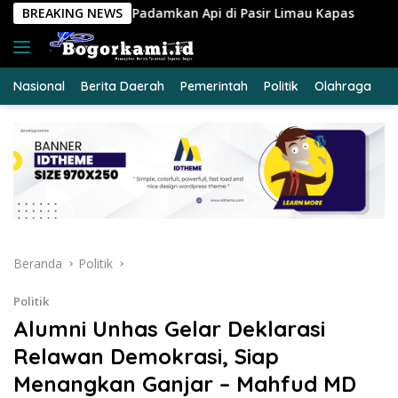
Langsung
n Api di Pasir Limau Kapas
BREAKING NEWS
Ungkap Peredaran Sabu 39
ke
konten
Nasional
Berita Daerah
Pemerintah
Politik
Olahraga
E
Beranda
Politik
Politik
Alumni Unhas Gelar Deklarasi
Relawan Demokrasi, Siap
Menangkan Ganjar – Mahfud MD