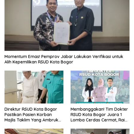
Momentum Emas! Pemprov Jabar Lakukan Verifikasi untuk
Alih Kepemilikan RSUD Kota Bogor
Direktur RSUD Kota Bogor
Membanggakan! Tim Dokter
Pastikan Pasien Korban
RSUD Kota Bogor Juara 1
Majlis Taklim Yang Ambruk
Lomba Cerdas Cermat, Raih
Akan Mendapatkan
Pengakuan di Pentas Medis
Perawatan Maksimal
Se-Bogor