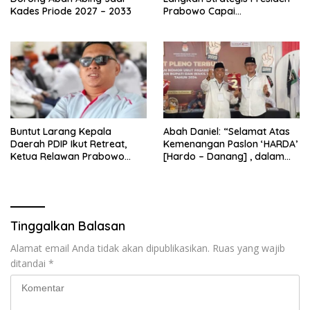
Kades Priode 2027 – 2033
Prabowo Capai
Swasembada Pangan
Buntut Larang Kepala
Abah Daniel: “Selamat Atas
Daerah PDIP Ikut Retreat,
Kemenangan Paslon ‘HARDA’
Ketua Relawan Prabowo
[Hardo – Danang] , dalam
Gibran Ajak Megawati
Pilkada Kabupaten Sleman
Tabbayun
2024”
Tinggalkan Balasan
Alamat email Anda tidak akan dipublikasikan.
Ruas yang wajib
ditandai
*