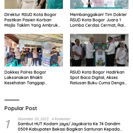
Direktur RSUD Kota Bogor
Membanggakan! Tim Dokter
Pastikan Pasien Korban
RSUD Kota Bogor Juara 1
Majlis Taklim Yang Ambruk
Lomba Cerdas Cermat, Raih
Akan Mendapatkan
Pengakuan di Pentas Medis
Perawatan Maksimal
Se-Bogor
Dokkes Polres Bogor
RSUD Kota Bogor Hadirkan
Laksanakan Bhakti
Spot Baca Digital, Akses
Kesehatan Tanggap
Ratusan Buku Cuma Dengan
Bencana di Rancabungur
Scan QR!
Popular Post
1
Desember 20, 2023
4 Komentar
Sambut HUT Kodam jaya/Jayakarta Ke 74 Dandim
0509 Kabupaten Bekasi Bagikan Santunan Kepada