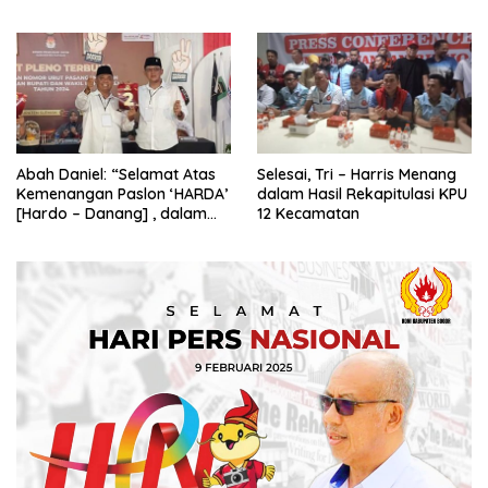
Swasembada Pangan
Gibran Ajak Megawati
Tabbayun
Abah Daniel: “Selamat Atas
Selesai, Tri – Harris Menang
Kemenangan Paslon ‘HARDA’
dalam Hasil Rekapitulasi KPU
[Hardo – Danang] , dalam
12 Kecamatan
Pilkada Kabupaten Sleman
2024”