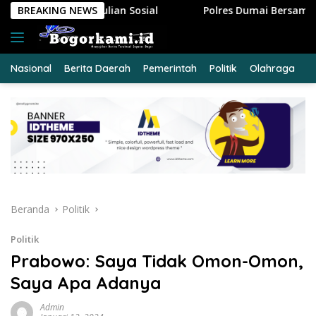
Langsung
l
BREAKING NEWS
Polres Dumai Bersama Polda Riau Evakuasi Lansia Sak
ke
konten
Nasional
Berita Daerah
Pemerintah
Politik
Olahraga
E
Beranda
Politik
Politik
Prabowo: Saya Tidak Omon-Omon,
Saya Apa Adanya
Admin