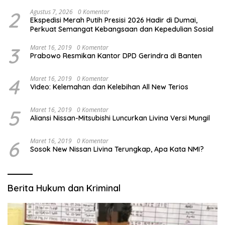
Ratusan Anak Yatim-Piatu
2
Agustus 7, 2026
0 Komentar
Ekspedisi Merah Putih Presisi 2026 Hadir di Dumai,
Perkuat Semangat Kebangsaan dan Kepedulian Sosial
3
Maret 16, 2019
0 Komentar
Prabowo Resmikan Kantor DPD Gerindra di Banten
4
Maret 16, 2019
0 Komentar
Video: Kelemahan dan Kelebihan All New Terios
5
Maret 16, 2019
0 Komentar
Aliansi Nissan-Mitsubishi Luncurkan Livina Versi Mungil
6
Maret 16, 2019
0 Komentar
Sosok New Nissan Livina Terungkap, Apa Kata NMI?
Berita Hukum dan Kriminal