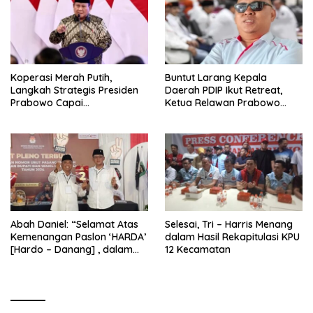
Koperasi Merah Putih,
Buntut Larang Kepala
Langkah Strategis Presiden
Daerah PDIP Ikut Retreat,
Prabowo Capai
Ketua Relawan Prabowo
Swasembada Pangan
Gibran Ajak Megawati
Tabbayun
Abah Daniel: “Selamat Atas
Selesai, Tri – Harris Menang
Kemenangan Paslon ‘HARDA’
dalam Hasil Rekapitulasi KPU
[Hardo – Danang] , dalam
12 Kecamatan
Pilkada Kabupaten Sleman
2024”