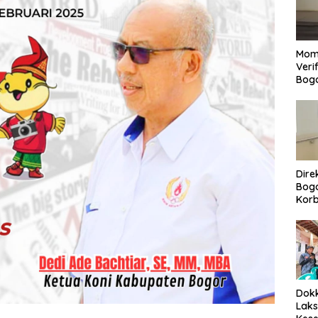
Mom
Veri
Bog
Dire
Bogo
Korb
Yan
Men
Per
Dokk
Laks