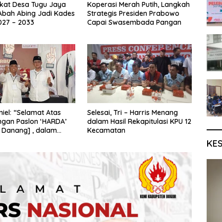
kat Desa Tugu Jaya
Koperasi Merah Putih, Langkah
Abah Abing Jadi Kades
Strategis Presiden Prabowo
027 – 2033
Capai Swasembada Pangan
iel: “Selamat Atas
Selesai, Tri – Harris Menang
gan Paslon ‘HARDA’
dalam Hasil Rekapitulasi KPU 12
 Danang] , dalam
Kecamatan
Kabupaten Sleman
KE