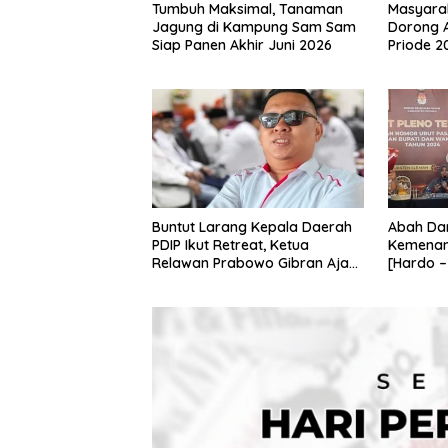
Tumbuh Maksimal, Tanaman
Masyara
Jagung di Kampung Sam Sam
Dorong 
Siap Panen Akhir Juni 2026
Priode 2
Buntut Larang Kepala Daerah
Abah Dan
PDIP Ikut Retreat, Ketua
Kemenan
Relawan Prabowo Gibran Ajak
[Hardo –
Megawati Tabbayun
Pilkada 
2024”