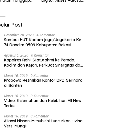
ehatan Tanggap
Digital, Akses Ratusan
ana di
Buku Cuma Dengan
cabungur
Scan QR!
ular Post
Desember 20, 2023
4 Komentar
Sambut HUT Kodam jaya/Jayakarta Ke
74 Dandim 0509 Kabupaten Bekasi
Bagikan Santunan Kepada Ratusan Anak
Yatim-Piatu
Agustus 6, 2026
0 Komentar
Kapolres Rohil Silaturahmi ke Pemda,
Kodim dan Kejari, Perkuat Sinergitas dan
Soliditas Antarinstansi
Maret 16, 2019
0 Komentar
Prabowo Resmikan Kantor DPD Gerindra
di Banten
Maret 16, 2019
0 Komentar
Video: Kelemahan dan Kelebihan All New
Terios
Maret 16, 2019
0 Komentar
Aliansi Nissan-Mitsubishi Luncurkan Livina
Versi Mungil