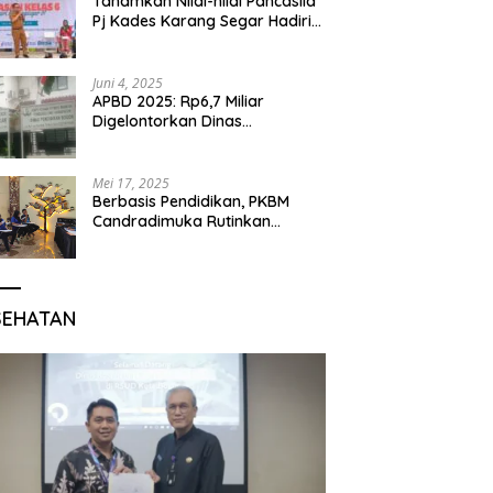
Tanamkan Nilai-nilai Pancasila
Pj Kades Karang Segar Hadiri
Kegiatan Gelar Karya P5 dan
Perpisahan Siswa Kelas 6 SDN
01 Karang Segar
Juni 4, 2025
APBD 2025: Rp6,7 Miliar
Digelontorkan Dinas
Pendidikan Bogor untuk
Internet Sekolah
Mei 17, 2025
Berbasis Pendidikan, PKBM
Candradimuka Rutinkan
Program Belajar untuk Warga
Binaan Rutan Bangil
SEHATAN