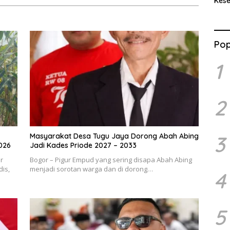
Kes
Benc
Ran
Pop
1
2
Masyarakat Desa Tugu Jaya Dorong Abah Abing
3
026
Jadi Kades Priode 2027 – 2033
r
Bogor – Pigur Empud yang sering disapa Abah Abing
is,
menjadi sorotan warga dan di dorong…
4
5