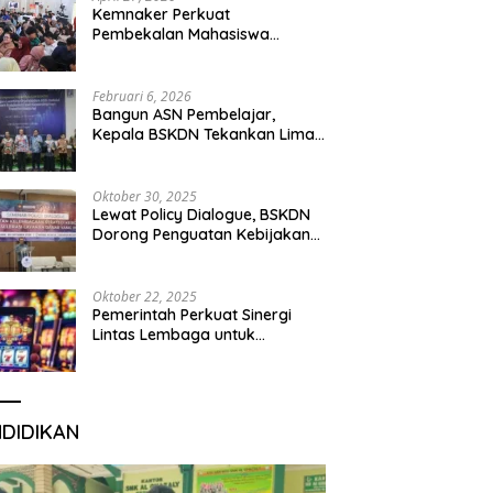
Kemnaker Perkuat
Pembekalan Mahasiswa
Hadapi Green Jobs dan Dunia
Kerja Digital
Februari 6, 2026
Bangun ASN Pembelajar,
Kepala BSKDN Tekankan Lima
Disiplin Learning Organization
Oktober 30, 2025
Lewat Policy Dialogue, BSKDN
Dorong Penguatan Kebijakan
Publik yang Inklusif
Oktober 22, 2025
Pemerintah Perkuat Sinergi
Lintas Lembaga untuk
Berantas Judi Daring Demi
Lindungi Generasi Muda
NDIDIKAN