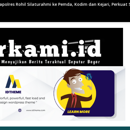
mda, Kodim dan Kejari, Perkuat Sinergitas dan Soliditas Antari