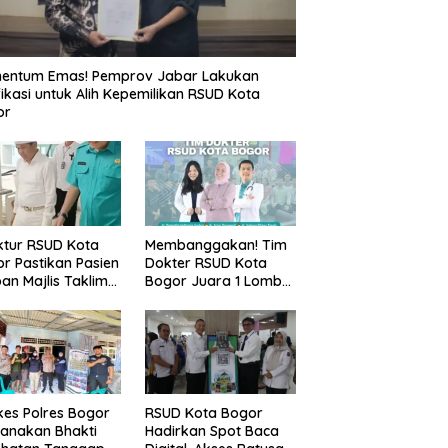
entum Emas! Pemprov Jabar Lakukan
fikasi untuk Alih Kepemilikan RSUD Kota
or
ktur RSUD Kota
Membanggakan! Tim
r Pastikan Pasien
Dokter RSUD Kota
an Majlis Taklim
Bogor Juara 1 Lomba
g Ambruk Akan
Cerdas Cermat, Raih
dapatkan
Pengakuan di Pentas
awatan Maksimal
Medis Se-Bogor
es Polres Bogor
RSUD Kota Bogor
anakan Bhakti
Hadirkan Spot Baca