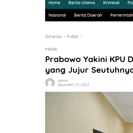
Home
Berita Utama
Kriminal
Pol
Nasional
Berita Daerah
Pemerintah
Beranda
Politik
Politik
Prabowo Yakini KPU 
yang Jujur Seutuhny
Admin
November 15, 2023