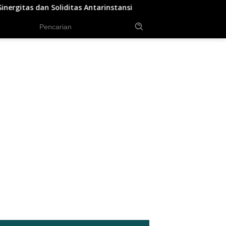
nstansi
BPS: Dalam Tiga Bulan, Lebih dari Setengah Juta
tutup