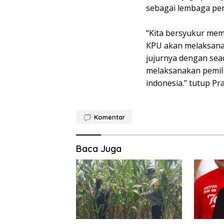
sebagai lembaga pen
“Kita bersyukur memi
KPU akan melaksanak
jujurnya dengan sea
melaksanakan pemil
indonesia.” tutup Pr
Komentar
Baca Juga