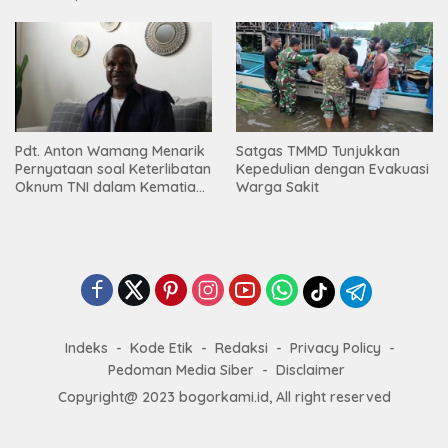
Integritas TA 2026
Mbamogo, Intan Jaya
Pdt. Anton Wamang Menarik
Satgas TMMD Tunjukkan
Pernyataan soal Keterlibatan
Kepedulian dengan Evakuasi
Oknum TNI dalam Kematian
Warga Sakit
Putrinya di Camp Wini Mp.69
Tembagapura
Indeks
Kode Etik
Redaksi
Privacy Policy
Pedoman Media Siber
Disclaimer
Copyright@ 2023 bogorkami.id, All right reserved