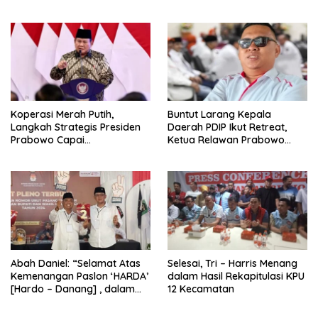
2026
Koperasi Merah Putih,
Buntut Larang Kepala
Langkah Strategis Presiden
Daerah PDIP Ikut Retreat,
Prabowo Capai
Ketua Relawan Prabowo
Swasembada Pangan
Gibran Ajak Megawati
Tabbayun
Abah Daniel: “Selamat Atas
Selesai, Tri – Harris Menang
Kemenangan Paslon ‘HARDA’
dalam Hasil Rekapitulasi KPU
[Hardo – Danang] , dalam
12 Kecamatan
Pilkada Kabupaten Sleman
2024”