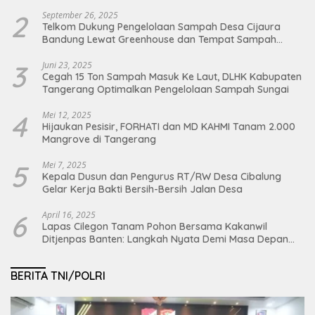
2
September 26, 2025
Telkom Dukung Pengelolaan Sampah Desa Cijaura
Bandung Lewat Greenhouse dan Tempat Sampah
Organik
3
Juni 23, 2025
Cegah 15 Ton Sampah Masuk Ke Laut, DLHK Kabupaten
Tangerang Optimalkan Pengelolaan Sampah Sungai
4
Mei 12, 2025
Hijaukan Pesisir, FORHATI dan MD KAHMI Tanam 2.000
Mangrove di Tangerang
5
Mei 7, 2025
Kepala Dusun dan Pengurus RT/RW Desa Cibalung
Gelar Kerja Bakti Bersih-Bersih Jalan Desa
6
April 16, 2025
Lapas Cilegon Tanam Pohon Bersama Kakanwil
Ditjenpas Banten: Langkah Nyata Demi Masa Depan
Bumi dan Ketahanan Pangan Nasional
BERITA TNI/POLRI