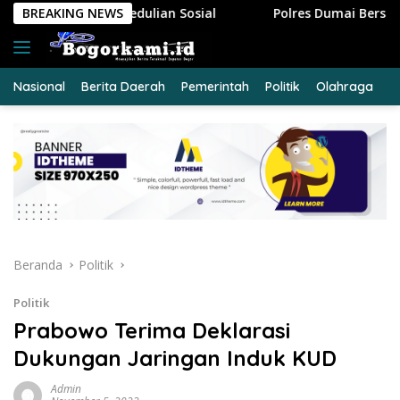
Langsung
n Sosial
BREAKING NEWS
Polres Dumai Bersama Polda Riau Evakuasi Lan
ke
konten
Nasional
Berita Daerah
Pemerintah
Politik
Olahraga
E
Beranda
Politik
Politik
Prabowo Terima Deklarasi
Dukungan Jaringan Induk KUD
Admin