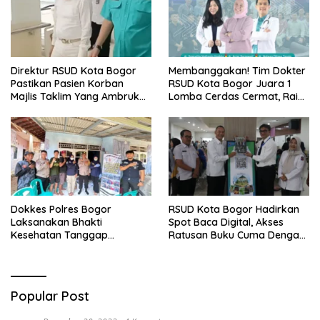
Direktur RSUD Kota Bogor
Membanggakan! Tim Dokter
Pastikan Pasien Korban
RSUD Kota Bogor Juara 1
Majlis Taklim Yang Ambruk
Lomba Cerdas Cermat, Raih
Akan Mendapatkan
Pengakuan di Pentas Medis
Perawatan Maksimal
Se-Bogor
Dokkes Polres Bogor
RSUD Kota Bogor Hadirkan
Laksanakan Bhakti
Spot Baca Digital, Akses
Kesehatan Tanggap
Ratusan Buku Cuma Dengan
Bencana di Rancabungur
Scan QR!
Popular Post