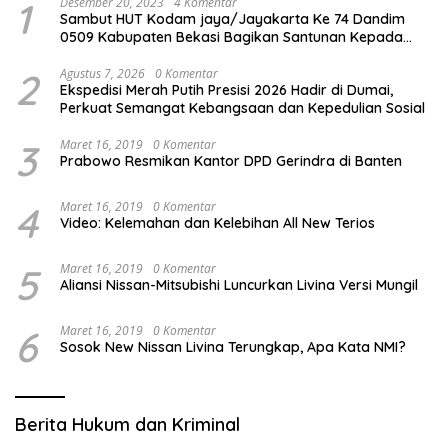
1
Desember 20, 2023
4 Komentar
Sambut HUT Kodam jaya/Jayakarta Ke 74 Dandim
0509 Kabupaten Bekasi Bagikan Santunan Kepada
Ratusan Anak Yatim-Piatu
2
Agustus 7, 2026
0 Komentar
Ekspedisi Merah Putih Presisi 2026 Hadir di Dumai,
Perkuat Semangat Kebangsaan dan Kepedulian Sosial
3
Maret 16, 2019
0 Komentar
Prabowo Resmikan Kantor DPD Gerindra di Banten
4
Maret 16, 2019
0 Komentar
Video: Kelemahan dan Kelebihan All New Terios
5
Maret 16, 2019
0 Komentar
Aliansi Nissan-Mitsubishi Luncurkan Livina Versi Mungil
6
Maret 16, 2019
0 Komentar
Sosok New Nissan Livina Terungkap, Apa Kata NMI?
Berita Hukum dan Kriminal