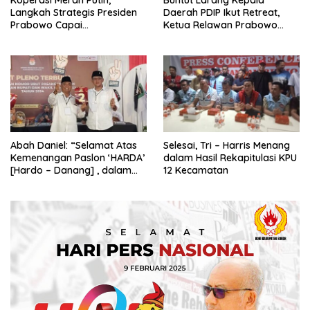
Koperasi Merah Putih,
Buntut Larang Kepala
Langkah Strategis Presiden
Daerah PDIP Ikut Retreat,
Prabowo Capai
Ketua Relawan Prabowo
Swasembada Pangan
Gibran Ajak Megawati
Tabbayun
Abah Daniel: “Selamat Atas
Selesai, Tri – Harris Menang
Kemenangan Paslon ‘HARDA’
dalam Hasil Rekapitulasi KPU
[Hardo – Danang] , dalam
12 Kecamatan
Pilkada Kabupaten Sleman
2024”