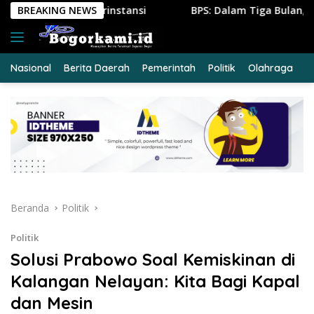
Langsung
ansi
BREAKING NEWS
BPS: Dalam Tiga Bulan, Lebih dari Setengah Juta O
ke
konten
Nasional
Berita Daerah
Pemerintah
Politik
Olahraga
E
Beranda
Politik
Politik
Solusi Prabowo Soal Kemiskinan di
Kalangan Nelayan: Kita Bagi Kapal
dan Mesin