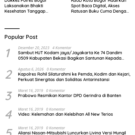
Dokkes Polres Bogor
RSUD Kota Bogor Hadirkan
Laksanakan Bhakti
Spot Baca Digital, Akses
Kesehatan Tanggap
Ratusan Buku Cuma Dengan
Bencana di Rancabungur
Scan QR!
Popular Post
1
Desember 20, 2023
4 Komentar
Sambut HUT Kodam jaya/Jayakarta Ke 74 Dandim
0509 Kabupaten Bekasi Bagikan Santunan Kepada
Ratusan Anak Yatim-Piatu
2
Agustus 6, 2026
0 Komentar
Kapolres Rohil Silaturahmi ke Pemda, Kodim dan Kejari,
Perkuat Sinergitas dan Soliditas Antarinstansi
3
Maret 16, 2019
0 Komentar
Prabowo Resmikan Kantor DPD Gerindra di Banten
4
Maret 16, 2019
0 Komentar
Video: Kelemahan dan Kelebihan All New Terios
5
Maret 16, 2019
0 Komentar
Aliansi Nissan-Mitsubishi Luncurkan Livina Versi Mungil