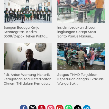
Bangun Budaya Kerja
Insiden Ledakan di Luar
Berintegritas, Kodim
lingkungan Gereja Stasi
0508/Depok Teken Pakta
Santo Paulus Nabuni,
Integritas TA 2026
Mbamogo, Intan Jaya
Pdt. Anton Wamang Menarik
Satgas TMMD Tunjukkan
Pernyataan soal Keterlibatan
Kepedulian dengan Evakuasi
Oknum TNI dalam Kematian
Warga Sakit
Putrinya di Camp Wini Mp.69
Tembagapura