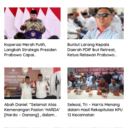
2026
Koperasi Merah Putih,
Buntut Larang Kepala
Langkah Strategis Presiden
Daerah PDIP Ikut Retreat,
Prabowo Capai
Ketua Relawan Prabowo
Swasembada Pangan
Gibran Ajak Megawati
Tabbayun
Abah Daniel: “Selamat Atas
Selesai, Tri – Harris Menang
Kemenangan Paslon ‘HARDA’
dalam Hasil Rekapitulasi KPU
[Hardo – Danang] , dalam
12 Kecamatan
Pilkada Kabupaten Sleman
2024”