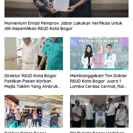
Momentum Emas! Pemprov Jabar Lakukan Verifikasi untuk
Alih Kepemilikan RSUD Kota Bogor
Direktur RSUD Kota Bogor
Membanggakan! Tim Dokter
Pastikan Pasien Korban
RSUD Kota Bogor Juara 1
Majlis Taklim Yang Ambruk
Lomba Cerdas Cermat, Raih
Akan Mendapatkan
Pengakuan di Pentas Medis
Perawatan Maksimal
Se-Bogor