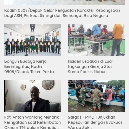
Kodim 0508/Depok Gelar Penguatan Karakter Kebangsaan
bagi ASN, Perkuat Sinergi dan Semangat Bela Negara
Bangun Budaya Kerja
Insiden Ledakan di Luar
Berintegritas, Kodim
lingkungan Gereja Stasi
0508/Depok Teken Pakta
Santo Paulus Nabuni,
Integritas TA 2026
Mbamogo, Intan Jaya
Pdt. Anton Wamang Menarik
Satgas TMMD Tunjukkan
Pernyataan soal Keterlibatan
Kepedulian dengan Evakuasi
Oknum TNI dalam Kematian
Warga Sakit