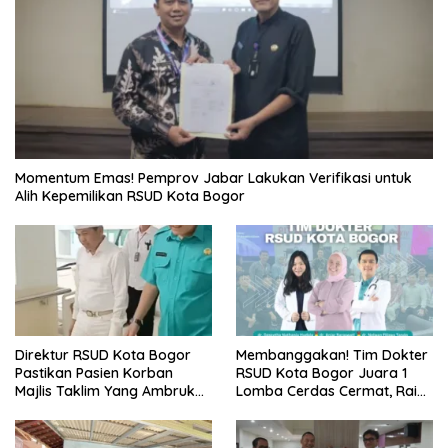
Momentum Emas! Pemprov Jabar Lakukan Verifikasi untuk
Alih Kepemilikan RSUD Kota Bogor
Direktur RSUD Kota Bogor
Membanggakan! Tim Dokter
Pastikan Pasien Korban
RSUD Kota Bogor Juara 1
Majlis Taklim Yang Ambruk
Lomba Cerdas Cermat, Raih
Akan Mendapatkan
Pengakuan di Pentas Medis
Perawatan Maksimal
Se-Bogor