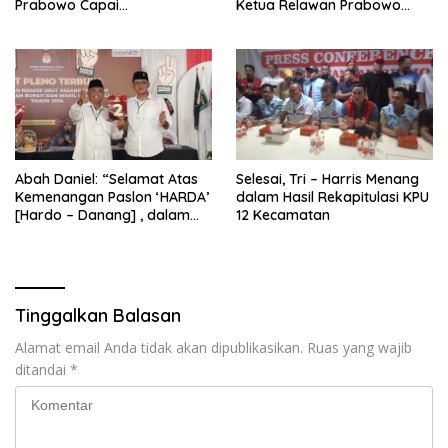
Prabowo Capai
Ketua Relawan Prabowo
Swasembada Pangan
Gibran Ajak Megawati
Tabbayun
Abah Daniel: “Selamat Atas
Selesai, Tri – Harris Menang
Kemenangan Paslon ‘HARDA’
dalam Hasil Rekapitulasi KPU
[Hardo – Danang] , dalam
12 Kecamatan
Pilkada Kabupaten Sleman
2024”
Tinggalkan Balasan
Alamat email Anda tidak akan dipublikasikan.
Ruas yang wajib
ditandai
*