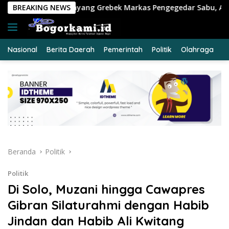
Langsung
Grebek Markas Pengegedar Sabu, Ada Lubang Tanah Untuk Meny
BREAKING NEWS
ke
konten
Nasional
Berita Daerah
Pemerintah
Politik
Olahraga
E
Beranda
Politik
Politik
Di Solo, Muzani hingga Cawapres
Gibran Silaturahmi dengan Habib
Jindan dan Habib Ali Kwitang