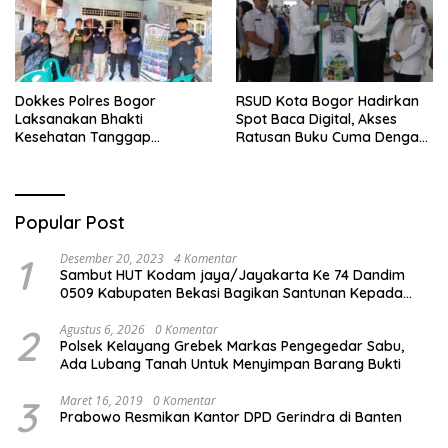
Dokkes Polres Bogor
RSUD Kota Bogor Hadirkan
Laksanakan Bhakti
Spot Baca Digital, Akses
Kesehatan Tanggap
Ratusan Buku Cuma Dengan
Bencana di Rancabungur
Scan QR!
Popular Post
1
Desember 20, 2023
4 Komentar
Sambut HUT Kodam jaya/Jayakarta Ke 74 Dandim
0509 Kabupaten Bekasi Bagikan Santunan Kepada
Ratusan Anak Yatim-Piatu
2
Agustus 6, 2026
0 Komentar
Polsek Kelayang Grebek Markas Pengegedar Sabu,
Ada Lubang Tanah Untuk Menyimpan Barang Bukti
3
Maret 16, 2019
0 Komentar
Prabowo Resmikan Kantor DPD Gerindra di Banten