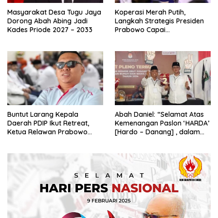
Masyarakat Desa Tugu Jaya
Koperasi Merah Putih,
Dorong Abah Abing Jadi
Langkah Strategis Presiden
Kades Priode 2027 – 2033
Prabowo Capai
Swasembada Pangan
Buntut Larang Kepala
Abah Daniel: “Selamat Atas
Daerah PDIP Ikut Retreat,
Kemenangan Paslon ‘HARDA’
Ketua Relawan Prabowo
[Hardo – Danang] , dalam
Gibran Ajak Megawati
Pilkada Kabupaten Sleman
Tabbayun
2024”