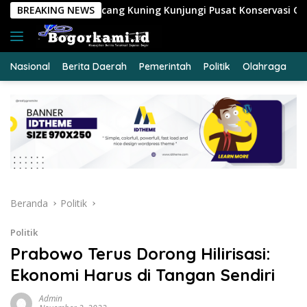
Langsung
Kuning Kunjungi Pusat Konservasi Gajah Minas
BREAKING NEWS
Cegah K
ke
konten
Nasional
Berita Daerah
Pemerintah
Politik
Olahraga
E
Beranda
Politik
Politik
Prabowo Terus Dorong Hilirisasi:
Ekonomi Harus di Tangan Sendiri
Admin