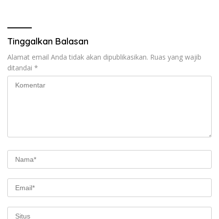
Gibran Ajak Megawati
Pilkada Kabupaten Sleman
Tabbayun
2024”
Tinggalkan Balasan
Alamat email Anda tidak akan dipublikasikan.
Ruas yang wajib
ditandai
*