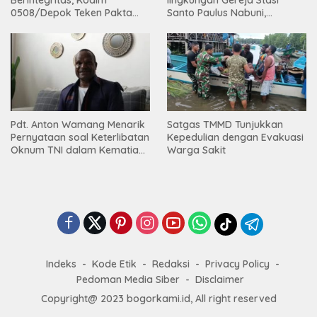
0508/Depok Teken Pakta
Santo Paulus Nabuni,
Integritas TA 2026
Mbamogo, Intan Jaya
Pdt. Anton Wamang Menarik
Satgas TMMD Tunjukkan
Pernyataan soal Keterlibatan
Kepedulian dengan Evakuasi
Oknum TNI dalam Kematian
Warga Sakit
Putrinya di Camp Wini Mp.69
Tembagapura
Indeks
Kode Etik
Redaksi
Privacy Policy
Pedoman Media Siber
Disclaimer
Copyright@ 2023 bogorkami.id, All right reserved