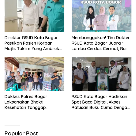
Direktur RSUD Kota Bogor
Membanggakan! Tim Dokter
Pastikan Pasien Korban
RSUD Kota Bogor Juara 1
Majlis Taklim Yang Ambruk
Lomba Cerdas Cermat, Raih
Akan Mendapatkan
Pengakuan di Pentas Medis
Perawatan Maksimal
Se-Bogor
Dokkes Polres Bogor
RSUD Kota Bogor Hadirkan
Laksanakan Bhakti
Spot Baca Digital, Akses
Kesehatan Tanggap
Ratusan Buku Cuma Dengan
Bencana di Rancabungur
Scan QR!
Popular Post