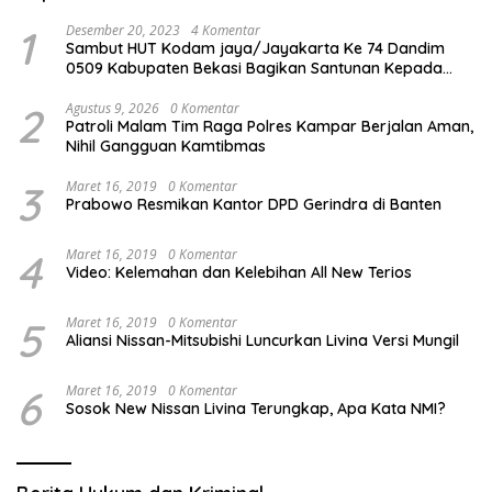
1
Desember 20, 2023
4 Komentar
Sambut HUT Kodam jaya/Jayakarta Ke 74 Dandim
0509 Kabupaten Bekasi Bagikan Santunan Kepada
Ratusan Anak Yatim-Piatu
2
Agustus 9, 2026
0 Komentar
Patroli Malam Tim Raga Polres Kampar Berjalan Aman,
Nihil Gangguan Kamtibmas
3
Maret 16, 2019
0 Komentar
Prabowo Resmikan Kantor DPD Gerindra di Banten
4
Maret 16, 2019
0 Komentar
Video: Kelemahan dan Kelebihan All New Terios
5
Maret 16, 2019
0 Komentar
Aliansi Nissan-Mitsubishi Luncurkan Livina Versi Mungil
6
Maret 16, 2019
0 Komentar
Sosok New Nissan Livina Terungkap, Apa Kata NMI?