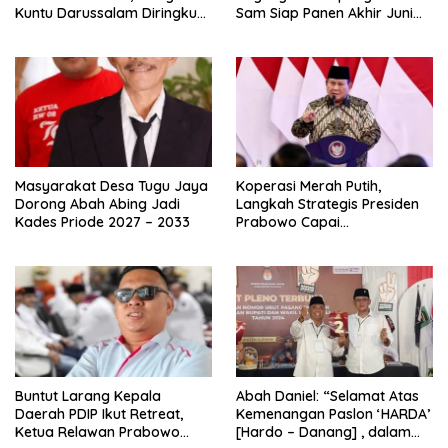
Kuntu Darussalam Diringkus
Sam Siap Panen Akhir Juni
Polisi
2026
Masyarakat Desa Tugu Jaya
Koperasi Merah Putih,
Dorong Abah Abing Jadi
Langkah Strategis Presiden
Kades Priode 2027 – 2033
Prabowo Capai
Swasembada Pangan
Buntut Larang Kepala
Abah Daniel: “Selamat Atas
Daerah PDIP Ikut Retreat,
Kemenangan Paslon ‘HARDA’
Ketua Relawan Prabowo
[Hardo – Danang] , dalam