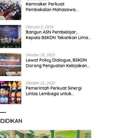
Kemnaker Perkuat
Pembekalan Mahasiswa
Hadapi Green Jobs dan Dunia
Kerja Digital
Februari 6, 2026
Bangun ASN Pembelajar,
Kepala BSKDN Tekankan Lima
Disiplin Learning Organization
Oktober 30, 2025
Lewat Policy Dialogue, BSKDN
Dorong Penguatan Kebijakan
Publik yang Inklusif
Oktober 22, 2025
Pemerintah Perkuat Sinergi
Lintas Lembaga untuk
Berantas Judi Daring Demi
Lindungi Generasi Muda
NDIDIKAN