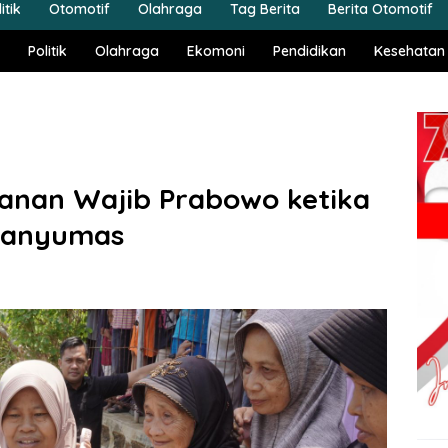
itik
Otomotif
Olahraga
Tag Berita
Berita Otomotif
Politik
Olahraga
Ekomoni
Pendidikan
Kesehatan
nan Wajib Prabowo ketika
Banyumas