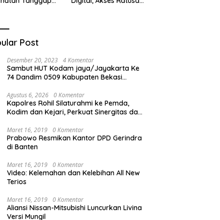
ehatan Tanggap
Digital, Akses Ratusan
ana di
Buku Cuma Dengan
cabungur
Scan QR!
ular Post
Desember 20, 2023
4 Komentar
Sambut HUT Kodam jaya/Jayakarta Ke
74 Dandim 0509 Kabupaten Bekasi
Bagikan Santunan Kepada Ratusan Anak
Yatim-Piatu
Agustus 6, 2026
0 Komentar
Kapolres Rohil Silaturahmi ke Pemda,
Kodim dan Kejari, Perkuat Sinergitas dan
Soliditas Antarinstansi
Maret 16, 2019
0 Komentar
Prabowo Resmikan Kantor DPD Gerindra
di Banten
Maret 16, 2019
0 Komentar
Video: Kelemahan dan Kelebihan All New
Terios
Maret 16, 2019
0 Komentar
Aliansi Nissan-Mitsubishi Luncurkan Livina
Versi Mungil