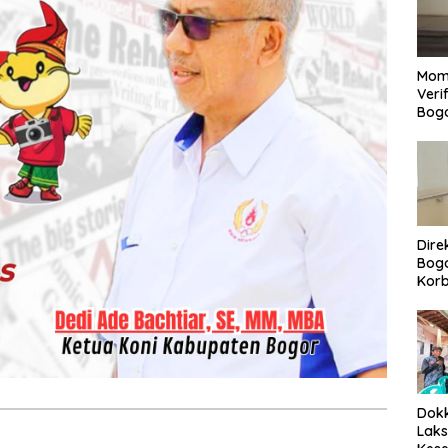
Mom
Veri
Bog
Dire
Bogo
Korb
Yan
Men
Per
Dokk
Laks