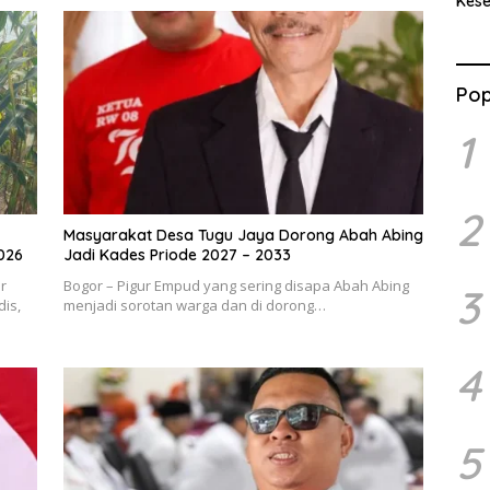
Kes
Benc
Ran
Pop
1
2
Masyarakat Desa Tugu Jaya Dorong Abah Abing
026
Jadi Kades Priode 2027 – 2033
r
Bogor – Pigur Empud yang sering disapa Abah Abing
3
is,
menjadi sorotan warga dan di dorong…
4
5