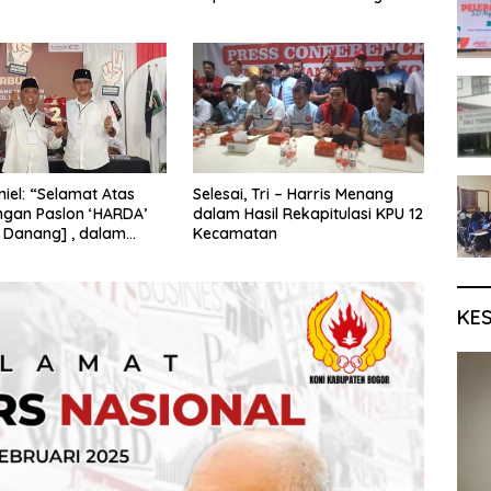
iel: “Selamat Atas
Selesai, Tri – Harris Menang
gan Paslon ‘HARDA’
dalam Hasil Rekapitulasi KPU 12
 Danang] , dalam
Kecamatan
Kabupaten Sleman
KE