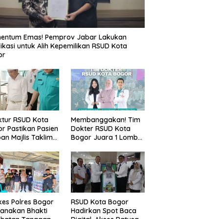
entum Emas! Pemprov Jabar Lakukan
fikasi untuk Alih Kepemilikan RSUD Kota
or
ktur RSUD Kota
Membanggakan! Tim
r Pastikan Pasien
Dokter RSUD Kota
an Majlis Taklim
Bogor Juara 1 Lomba
g Ambruk Akan
Cerdas Cermat, Raih
dapatkan
Pengakuan di Pentas
awatan Maksimal
Medis Se-Bogor
es Polres Bogor
RSUD Kota Bogor
anakan Bhakti
Hadirkan Spot Baca