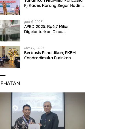
Tanamkan Nilai-nilai Pancasila
Pj Kades Karang Segar Hadiri
Kegiatan Gelar Karya P5 dan
Perpisahan Siswa Kelas 6 SDN
01 Karang Segar
Juni 4, 2025
APBD 2025: Rp6,7 Miliar
Digelontorkan Dinas
Pendidikan Bogor untuk
Internet Sekolah
Mei 17, 2025
Berbasis Pendidikan, PKBM
Candradimuka Rutinkan
Program Belajar untuk Warga
Binaan Rutan Bangil
SEHATAN