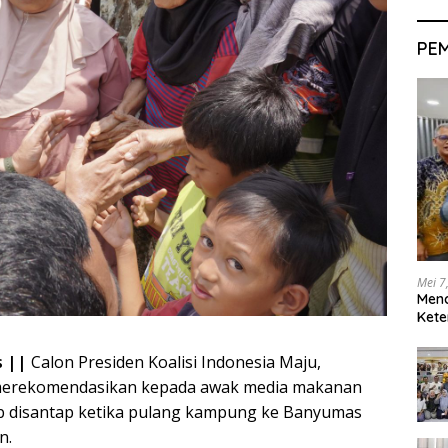
PE
Mei 7
Men
Kete
 ||
Calon Presiden Koalisi Indonesia Maju,
merekomendasikan kepada awak media makanan
ib disantap ketika pulang kampung ke Banyumas
n.