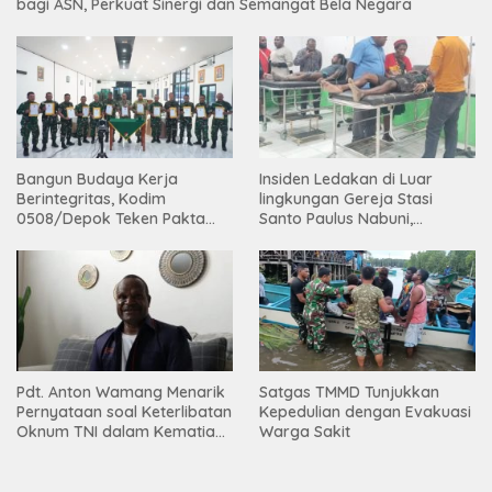
bagi ASN, Perkuat Sinergi dan Semangat Bela Negara
Bangun Budaya Kerja
Insiden Ledakan di Luar
Berintegritas, Kodim
lingkungan Gereja Stasi
0508/Depok Teken Pakta
Santo Paulus Nabuni,
Integritas TA 2026
Mbamogo, Intan Jaya
Pdt. Anton Wamang Menarik
Satgas TMMD Tunjukkan
Pernyataan soal Keterlibatan
Kepedulian dengan Evakuasi
Oknum TNI dalam Kematian
Warga Sakit
Putrinya di Camp Wini Mp.69
Tembagapura