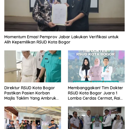
Momentum Emas! Pemprov Jabar Lakukan Verifikasi untuk
Alih Kepemilikan RSUD Kota Bogor
Direktur RSUD Kota Bogor
Membanggakan! Tim Dokter
Pastikan Pasien Korban
RSUD Kota Bogor Juara 1
Majlis Taklim Yang Ambruk
Lomba Cerdas Cermat, Raih
Akan Mendapatkan
Pengakuan di Pentas Medis
Perawatan Maksimal
Se-Bogor