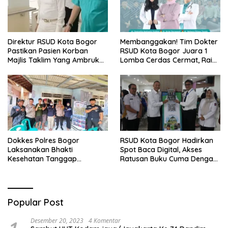
Direktur RSUD Kota Bogor
Membanggakan! Tim Dokter
Pastikan Pasien Korban
RSUD Kota Bogor Juara 1
Majlis Taklim Yang Ambruk
Lomba Cerdas Cermat, Raih
Akan Mendapatkan
Pengakuan di Pentas Medis
Perawatan Maksimal
Se-Bogor
Dokkes Polres Bogor
RSUD Kota Bogor Hadirkan
Laksanakan Bhakti
Spot Baca Digital, Akses
Kesehatan Tanggap
Ratusan Buku Cuma Dengan
Bencana di Rancabungur
Scan QR!
Popular Post
Desember 20, 2023
4 Komentar