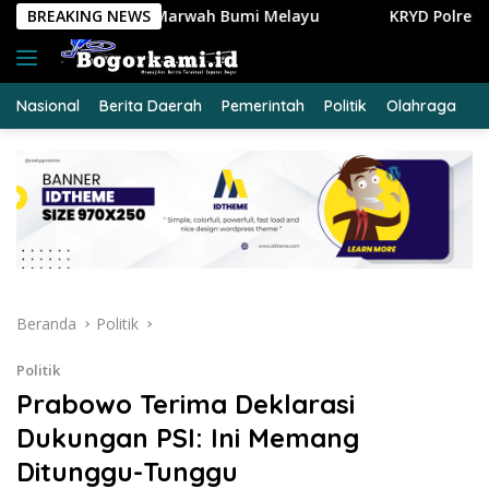
Langsung
ah Bumi Melayu
BREAKING NEWS
KRYD Polres Kuansing Intensifkan Patro
ke
konten
Nasional
Berita Daerah
Pemerintah
Politik
Olahraga
E
Beranda
Politik
Politik
Prabowo Terima Deklarasi
Dukungan PSI: Ini Memang
Ditunggu-Tunggu