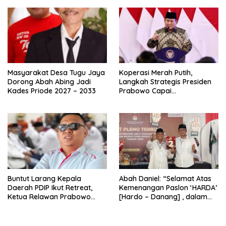
Masyarakat Desa Tugu Jaya
Koperasi Merah Putih,
Dorong Abah Abing Jadi
Langkah Strategis Presiden
Kades Priode 2027 – 2033
Prabowo Capai
Swasembada Pangan
Buntut Larang Kepala
Abah Daniel: “Selamat Atas
Daerah PDIP Ikut Retreat,
Kemenangan Paslon ‘HARDA’
Ketua Relawan Prabowo
[Hardo – Danang] , dalam
Gibran Ajak Megawati
Pilkada Kabupaten Sleman
Tabbayun
2024”