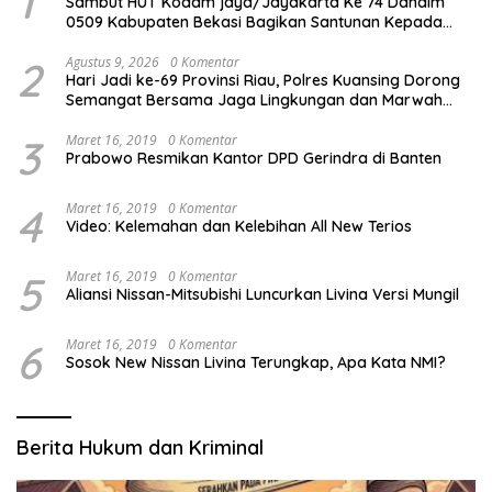
1
Sambut HUT Kodam jaya/Jayakarta Ke 74 Dandim
0509 Kabupaten Bekasi Bagikan Santunan Kepada
Ratusan Anak Yatim-Piatu
2
Agustus 9, 2026
0 Komentar
Hari Jadi ke-69 Provinsi Riau, Polres Kuansing Dorong
Semangat Bersama Jaga Lingkungan dan Marwah
Bumi Melayu
3
Maret 16, 2019
0 Komentar
Prabowo Resmikan Kantor DPD Gerindra di Banten
4
Maret 16, 2019
0 Komentar
Video: Kelemahan dan Kelebihan All New Terios
5
Maret 16, 2019
0 Komentar
Aliansi Nissan-Mitsubishi Luncurkan Livina Versi Mungil
6
Maret 16, 2019
0 Komentar
Sosok New Nissan Livina Terungkap, Apa Kata NMI?
Berita Hukum dan Kriminal