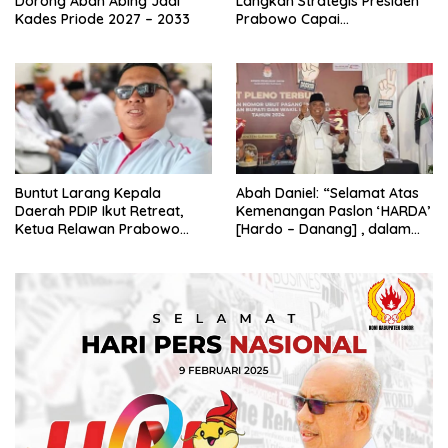
Dorong Abah Abing Jadi
Langkah Strategis Presiden
Kades Priode 2027 – 2033
Prabowo Capai
Swasembada Pangan
Buntut Larang Kepala
Abah Daniel: “Selamat Atas
Daerah PDIP Ikut Retreat,
Kemenangan Paslon ‘HARDA’
Ketua Relawan Prabowo
[Hardo – Danang] , dalam
Gibran Ajak Megawati
Pilkada Kabupaten Sleman
Tabbayun
2024”