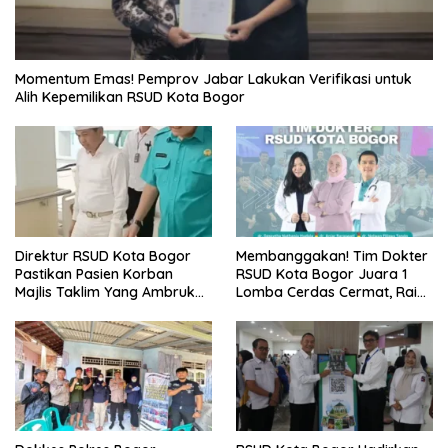
Momentum Emas! Pemprov Jabar Lakukan Verifikasi untuk
Alih Kepemilikan RSUD Kota Bogor
Direktur RSUD Kota Bogor
Membanggakan! Tim Dokter
Pastikan Pasien Korban
RSUD Kota Bogor Juara 1
Majlis Taklim Yang Ambruk
Lomba Cerdas Cermat, Raih
Akan Mendapatkan
Pengakuan di Pentas Medis
Perawatan Maksimal
Se-Bogor