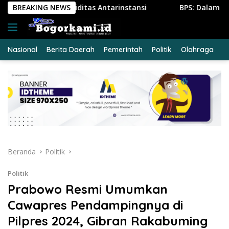
Langsung
Antarinstansi
BREAKING NEWS
BPS: Dalam Tiga Bulan, Lebih dari Seteng
ke
konten
Nasional
Berita Daerah
Pemerintah
Politik
Olahraga
E
Beranda
Politik
Politik
Prabowo Resmi Umumkan
Cawapres Pendampingnya di
Pilpres 2024, Gibran Rakabuming