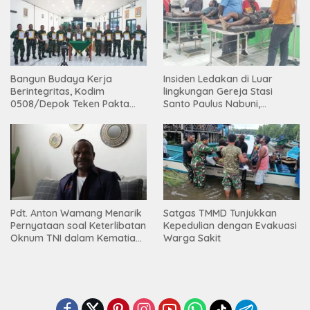
Bangun Budaya Kerja
Insiden Ledakan di Luar
Berintegritas, Kodim
lingkungan Gereja Stasi
0508/Depok Teken Pakta
Santo Paulus Nabuni,
Integritas TA 2026
Mbamogo, Intan Jaya
Pdt. Anton Wamang Menarik
Satgas TMMD Tunjukkan
Pernyataan soal Keterlibatan
Kepedulian dengan Evakuasi
Oknum TNI dalam Kematian
Warga Sakit
Putrinya di Camp Wini Mp.69
Tembagapura