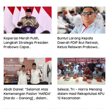
2026
Koperasi Merah Putih,
Buntut Larang Kepala
Langkah Strategis Presiden
Daerah PDIP Ikut Retreat,
Prabowo Capai
Ketua Relawan Prabowo
Swasembada Pangan
Gibran Ajak Megawati
Tabbayun
Abah Daniel: “Selamat Atas
Selesai, Tri – Harris Menang
Kemenangan Paslon ‘HARDA’
dalam Hasil Rekapitulasi KPU
[Hardo – Danang] , dalam
12 Kecamatan
Pilkada Kabupaten Sleman
2024”