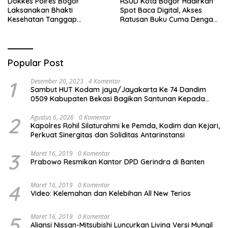
Dokkes Polres Bogor
RSUD Kota Bogor Hadirkan
Laksanakan Bhakti
Spot Baca Digital, Akses
Kesehatan Tanggap
Ratusan Buku Cuma Dengan
Bencana di Rancabungur
Scan QR!
Popular Post
1
Desember 20, 2023
4 Komentar
Sambut HUT Kodam jaya/Jayakarta Ke 74 Dandim
0509 Kabupaten Bekasi Bagikan Santunan Kepada
Ratusan Anak Yatim-Piatu
2
Agustus 6, 2026
0 Komentar
Kapolres Rohil Silaturahmi ke Pemda, Kodim dan Kejari,
Perkuat Sinergitas dan Soliditas Antarinstansi
3
Maret 16, 2019
0 Komentar
Prabowo Resmikan Kantor DPD Gerindra di Banten
4
Maret 16, 2019
0 Komentar
Video: Kelemahan dan Kelebihan All New Terios
5
Maret 16, 2019
0 Komentar
Aliansi Nissan-Mitsubishi Luncurkan Livina Versi Mungil