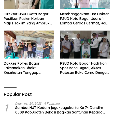
Direktur RSUD Kota Bogor
Membanggakan! Tim Dokter
Pastikan Pasien Korban
RSUD Kota Bogor Juara 1
Majlis Taklim Yang Ambruk
Lomba Cerdas Cermat, Raih
Akan Mendapatkan
Pengakuan di Pentas Medis
Perawatan Maksimal
Se-Bogor
Dokkes Polres Bogor
RSUD Kota Bogor Hadirkan
Laksanakan Bhakti
Spot Baca Digital, Akses
Kesehatan Tanggap
Ratusan Buku Cuma Dengan
Bencana di Rancabungur
Scan QR!
Popular Post
1
Desember 20, 2023
4 Komentar
Sambut HUT Kodam jaya/Jayakarta Ke 74 Dandim
0509 Kabupaten Bekasi Bagikan Santunan Kepada