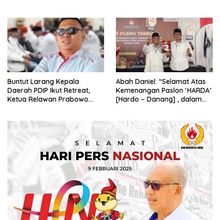
Swasembada Pangan
Buntut Larang Kepala
Abah Daniel: “Selamat Atas
Daerah PDIP Ikut Retreat,
Kemenangan Paslon ‘HARDA’
Ketua Relawan Prabowo
[Hardo – Danang] , dalam
Gibran Ajak Megawati
Pilkada Kabupaten Sleman
Tabbayun
2024”