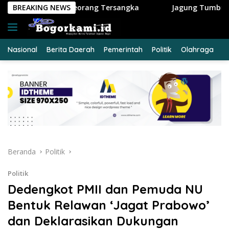
Langsung
ng Tersangka
BREAKING NEWS
Jagung Tumbuh, Harapan Menguat: Polse
ke
konten
Nasional
Berita Daerah
Pemerintah
Politik
Olahraga
E
Beranda
Politik
Politik
Dedengkot PMII dan Pemuda NU
Bentuk Relawan ‘Jagat Prabowo’
dan Deklarasikan Dukungan