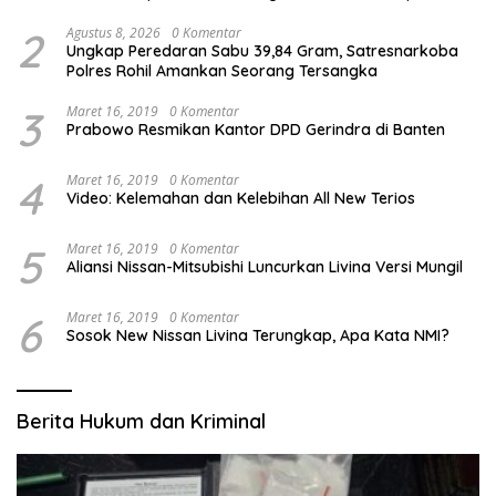
Ratusan Anak Yatim-Piatu
2
Agustus 8, 2026
0 Komentar
Ungkap Peredaran Sabu 39,84 Gram, Satresnarkoba
Polres Rohil Amankan Seorang Tersangka
3
Maret 16, 2019
0 Komentar
Prabowo Resmikan Kantor DPD Gerindra di Banten
4
Maret 16, 2019
0 Komentar
Video: Kelemahan dan Kelebihan All New Terios
5
Maret 16, 2019
0 Komentar
Aliansi Nissan-Mitsubishi Luncurkan Livina Versi Mungil
6
Maret 16, 2019
0 Komentar
Sosok New Nissan Livina Terungkap, Apa Kata NMI?
Berita Hukum dan Kriminal