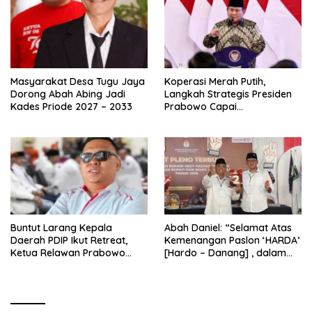
Masyarakat Desa Tugu Jaya
Koperasi Merah Putih,
Dorong Abah Abing Jadi
Langkah Strategis Presiden
Kades Priode 2027 – 2033
Prabowo Capai
Swasembada Pangan
Buntut Larang Kepala
Abah Daniel: “Selamat Atas
Daerah PDIP Ikut Retreat,
Kemenangan Paslon ‘HARDA’
Ketua Relawan Prabowo
[Hardo – Danang] , dalam
Gibran Ajak Megawati
Pilkada Kabupaten Sleman
Tabbayun
2024”