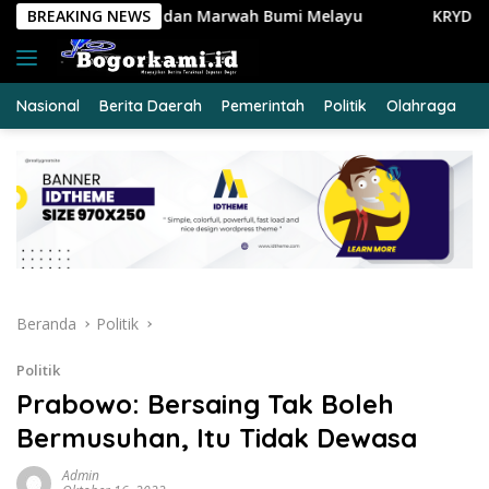
Langsung
 Marwah Bumi Melayu
BREAKING NEWS
KRYD Polres Kuansing Intensifkan
ke
konten
Nasional
Berita Daerah
Pemerintah
Politik
Olahraga
E
Beranda
Politik
Politik
Prabowo: Bersaing Tak Boleh
Bermusuhan, Itu Tidak Dewasa
Admin