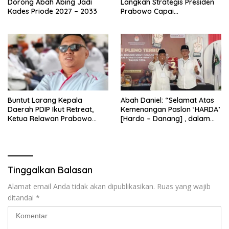
Dorong Abah Abing Jadi
Langkah Strategis Presiden
Kades Priode 2027 – 2033
Prabowo Capai
Swasembada Pangan
Buntut Larang Kepala
Abah Daniel: “Selamat Atas
Daerah PDIP Ikut Retreat,
Kemenangan Paslon ‘HARDA’
Ketua Relawan Prabowo
[Hardo – Danang] , dalam
Gibran Ajak Megawati
Pilkada Kabupaten Sleman
Tabbayun
2024”
Tinggalkan Balasan
Alamat email Anda tidak akan dipublikasikan.
Ruas yang wajib
ditandai
*