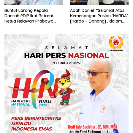
Buntut Larang Kepala
Abah Daniel: “Selamat Atas
Daerah PDIP Ikut Retreat,
Kemenangan Paslon ‘HARDA’
Ketua Relawan Prabowo
[Hardo – Danang] , dalam
Gibran Ajak Megawati
Pilkada Kabupaten Sleman
Tabbayun
2024”