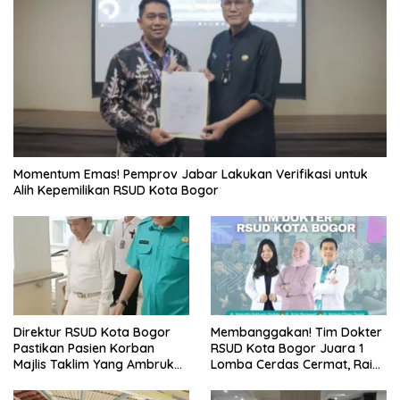
Momentum Emas! Pemprov Jabar Lakukan Verifikasi untuk
Alih Kepemilikan RSUD Kota Bogor
Direktur RSUD Kota Bogor
Membanggakan! Tim Dokter
Pastikan Pasien Korban
RSUD Kota Bogor Juara 1
Majlis Taklim Yang Ambruk
Lomba Cerdas Cermat, Raih
Akan Mendapatkan
Pengakuan di Pentas Medis
Perawatan Maksimal
Se-Bogor