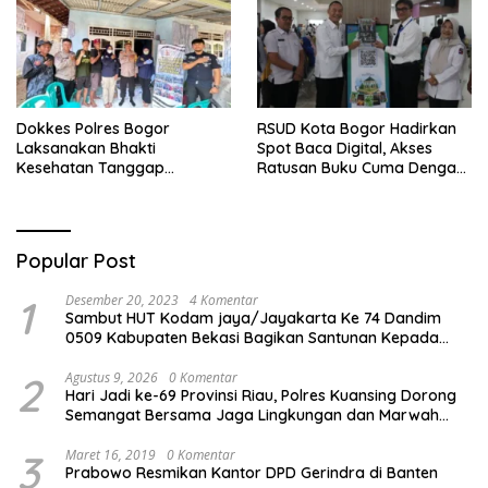
Dokkes Polres Bogor
RSUD Kota Bogor Hadirkan
Laksanakan Bhakti
Spot Baca Digital, Akses
Kesehatan Tanggap
Ratusan Buku Cuma Dengan
Bencana di Rancabungur
Scan QR!
Popular Post
1
Desember 20, 2023
4 Komentar
Sambut HUT Kodam jaya/Jayakarta Ke 74 Dandim
0509 Kabupaten Bekasi Bagikan Santunan Kepada
Ratusan Anak Yatim-Piatu
2
Agustus 9, 2026
0 Komentar
Hari Jadi ke-69 Provinsi Riau, Polres Kuansing Dorong
Semangat Bersama Jaga Lingkungan dan Marwah
Bumi Melayu
3
Maret 16, 2019
0 Komentar
Prabowo Resmikan Kantor DPD Gerindra di Banten