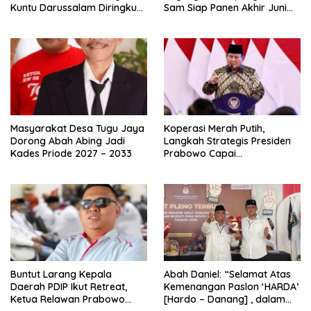
Kuntu Darussalam Diringkus
Sam Siap Panen Akhir Juni
Polisi
2026
Masyarakat Desa Tugu Jaya
Koperasi Merah Putih,
Dorong Abah Abing Jadi
Langkah Strategis Presiden
Kades Priode 2027 – 2033
Prabowo Capai
Swasembada Pangan
Buntut Larang Kepala
Abah Daniel: “Selamat Atas
Daerah PDIP Ikut Retreat,
Kemenangan Paslon ‘HARDA’
Ketua Relawan Prabowo
[Hardo – Danang] , dalam