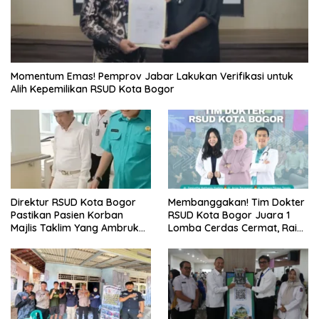
Momentum Emas! Pemprov Jabar Lakukan Verifikasi untuk
Alih Kepemilikan RSUD Kota Bogor
Direktur RSUD Kota Bogor
Membanggakan! Tim Dokter
Pastikan Pasien Korban
RSUD Kota Bogor Juara 1
Majlis Taklim Yang Ambruk
Lomba Cerdas Cermat, Raih
Akan Mendapatkan
Pengakuan di Pentas Medis
Perawatan Maksimal
Se-Bogor