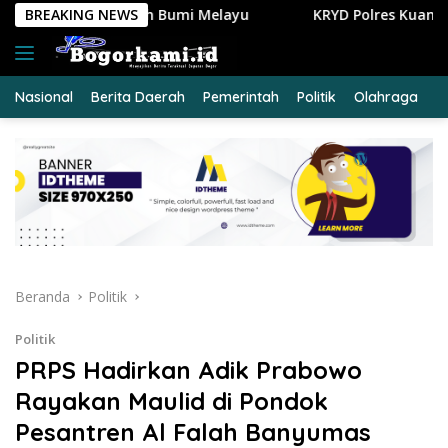
Langsung
 Melayu
BREAKING NEWS
KRYD Polres Kuansing Intensifkan Patroli Mala
ke
konten
Nasional
Berita Daerah
Pemerintah
Politik
Olahraga
E
Beranda
Politik
Politik
PRPS Hadirkan Adik Prabowo
Rayakan Maulid di Pondok
Pesantren Al Falah Banyumas