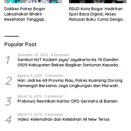
Dokkes Polres Bogor
RSUD Kota Bogor Hadirkan
Laksanakan Bhakti
Spot Baca Digital, Akses
Kesehatan Tanggap
Ratusan Buku Cuma Dengan
Bencana di Rancabungur
Scan QR!
Popular Post
1
Desember 20, 2023
4 Komentar
Sambut HUT Kodam jaya/Jayakarta Ke 74 Dandim
0509 Kabupaten Bekasi Bagikan Santunan Kepada
Ratusan Anak Yatim-Piatu
2
Agustus 9, 2026
0 Komentar
Hari Jadi ke-69 Provinsi Riau, Polres Kuansing Dorong
Semangat Bersama Jaga Lingkungan dan Marwah
Bumi Melayu
3
Maret 16, 2019
0 Komentar
Prabowo Resmikan Kantor DPD Gerindra di Banten
4
Maret 16, 2019
0 Komentar
Video: Kelemahan dan Kelebihan All New Terios