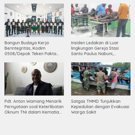
Bangun Budaya Kerja
Insiden Ledakan di Luar
Berintegritas, Kodim
lingkungan Gereja Stasi
0508/Depok Teken Pakta
Santo Paulus Nabuni,
Integritas TA 2026
Mbamogo, Intan Jaya
Pdt. Anton Wamang Menarik
Satgas TMMD Tunjukkan
Pernyataan soal Keterlibatan
Kepedulian dengan Evakuasi
Oknum TNI dalam Kematian
Warga Sakit
Putrinya di Camp Wini Mp.69
Tembagapura