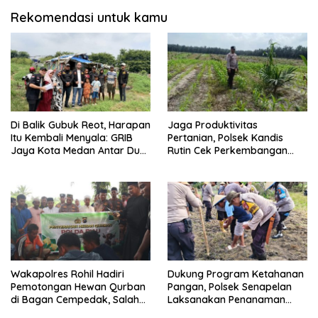
Rekomendasi untuk kamu
Di Balik Gubuk Reot, Harapan
Jaga Produktivitas
Itu Kembali Menyala: GRIB
Pertanian, Polsek Kandis
Jaya Kota Medan Antar Dua
Rutin Cek Perkembangan
Anak Kembali Bersekolah
Jagung Pipil
Wakapolres Rohil Hadiri
Dukung Program Ketahanan
Pemotongan Hewan Qurban
Pangan, Polsek Senapelan
di Bagan Cempedak, Salah
Laksanakan Penanaman
Satunya Sumbangan
Jagung Pipil