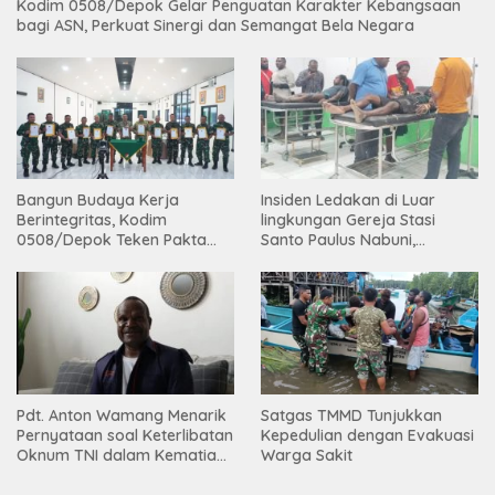
Kodim 0508/Depok Gelar Penguatan Karakter Kebangsaan
bagi ASN, Perkuat Sinergi dan Semangat Bela Negara
Bangun Budaya Kerja
Insiden Ledakan di Luar
Berintegritas, Kodim
lingkungan Gereja Stasi
0508/Depok Teken Pakta
Santo Paulus Nabuni,
Integritas TA 2026
Mbamogo, Intan Jaya
Pdt. Anton Wamang Menarik
Satgas TMMD Tunjukkan
Pernyataan soal Keterlibatan
Kepedulian dengan Evakuasi
Oknum TNI dalam Kematian
Warga Sakit
Putrinya di Camp Wini Mp.69
Tembagapura