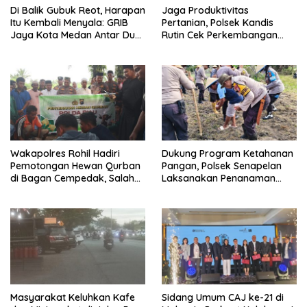
Di Balik Gubuk Reot, Harapan
Jaga Produktivitas
Itu Kembali Menyala: GRIB
Pertanian, Polsek Kandis
Jaya Kota Medan Antar Dua
Rutin Cek Perkembangan
Anak Kembali Bersekolah
Jagung Pipil
Wakapolres Rohil Hadiri
Dukung Program Ketahanan
Pemotongan Hewan Qurban
Pangan, Polsek Senapelan
di Bagan Cempedak, Salah
Laksanakan Penanaman
Satunya Sumbangan
Jagung Pipil
Kapolda Riau
Masyarakat Keluhkan Kafe
Sidang Umum CAJ ke-21 di