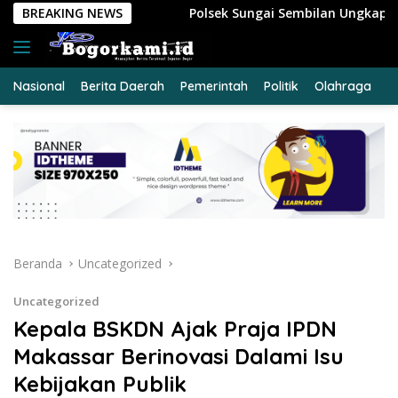
Langsung
Polsek Sungai Sembilan Ungkap Kasus Dugaan Percobaan P
BREAKING NEWS
ke
konten
Nasional
Berita Daerah
Pemerintah
Politik
Olahraga
E
Beranda
Uncategorized
Uncategorized
Kepala BSKDN Ajak Praja IPDN
Makassar Berinovasi Dalami Isu
Kebijakan Publik