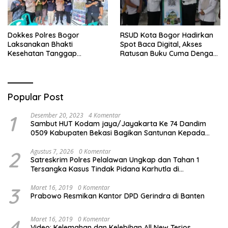
Dokkes Polres Bogor
RSUD Kota Bogor Hadirkan
Laksanakan Bhakti
Spot Baca Digital, Akses
Kesehatan Tanggap
Ratusan Buku Cuma Dengan
Bencana di Rancabungur
Scan QR!
Popular Post
1
Desember 20, 2023
4 Komentar
Sambut HUT Kodam jaya/Jayakarta Ke 74 Dandim
0509 Kabupaten Bekasi Bagikan Santunan Kepada
Ratusan Anak Yatim-Piatu
2
Agustus 7, 2026
0 Komentar
Satreskrim Polres Pelalawan Ungkap dan Tahan 1
Tersangka Kasus Tindak Pidana Karhutla di
Kerumutan
3
Maret 16, 2019
0 Komentar
Prabowo Resmikan Kantor DPD Gerindra di Banten
4
Maret 16, 2019
0 Komentar
Video: Kelemahan dan Kelebihan All New Terios