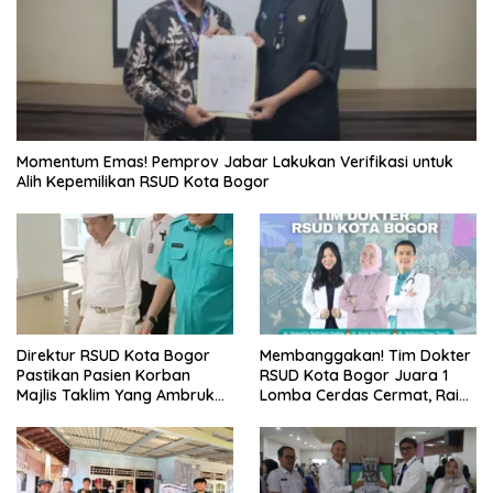
Momentum Emas! Pemprov Jabar Lakukan Verifikasi untuk
Alih Kepemilikan RSUD Kota Bogor
Direktur RSUD Kota Bogor
Membanggakan! Tim Dokter
Pastikan Pasien Korban
RSUD Kota Bogor Juara 1
Majlis Taklim Yang Ambruk
Lomba Cerdas Cermat, Raih
Akan Mendapatkan
Pengakuan di Pentas Medis
Perawatan Maksimal
Se-Bogor