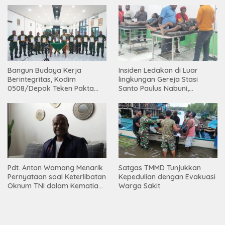
Bangun Budaya Kerja
Insiden Ledakan di Luar
Berintegritas, Kodim
lingkungan Gereja Stasi
0508/Depok Teken Pakta
Santo Paulus Nabuni,
Integritas TA 2026
Mbamogo, Intan Jaya
Pdt. Anton Wamang Menarik
Satgas TMMD Tunjukkan
Pernyataan soal Keterlibatan
Kepedulian dengan Evakuasi
Oknum TNI dalam Kematian
Warga Sakit
Putrinya di Camp Wini Mp.69
Tembagapura