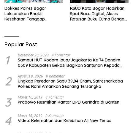
Dokkes Polres Bogor
RSUD Kota Bogor Hadirkan
Laksanakan Bhakti
Spot Baca Digital, Akses
Kesehatan Tanggap
Ratusan Buku Cuma Dengan
Bencana di Rancabungur
Scan QR!
Popular Post
1
Desember 20, 2023
4 Komentar
Sambut HUT Kodam jaya/Jayakarta Ke 74 Dandim
0509 Kabupaten Bekasi Bagikan Santunan Kepada
Ratusan Anak Yatim-Piatu
2
Agustus 8, 2026
0 Komentar
Ungkap Peredaran Sabu 39,84 Gram, Satresnarkoba
Polres Rohil Amankan Seorang Tersangka
3
Maret 16, 2019
0 Komentar
Prabowo Resmikan Kantor DPD Gerindra di Banten
4
Maret 16, 2019
0 Komentar
Video: Kelemahan dan Kelebihan All New Terios