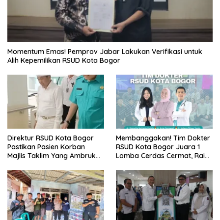
Momentum Emas! Pemprov Jabar Lakukan Verifikasi untuk
Alih Kepemilikan RSUD Kota Bogor
Direktur RSUD Kota Bogor
Membanggakan! Tim Dokter
Pastikan Pasien Korban
RSUD Kota Bogor Juara 1
Majlis Taklim Yang Ambruk
Lomba Cerdas Cermat, Raih
Akan Mendapatkan
Pengakuan di Pentas Medis
Perawatan Maksimal
Se-Bogor