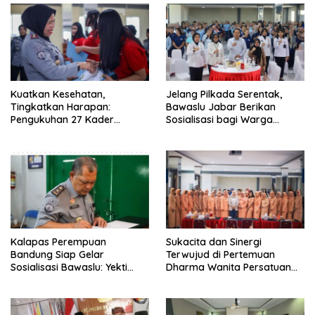
Kuatkan Kesehatan,
Jelang Pilkada Serentak,
Tingkatkan Harapan:
Bawaslu Jabar Berikan
Pengukuhan 27 Kader
Sosialisasi bagi Warga
Kesehatan di Lapas
Binaan Lapas Perempuan
Perempuan Kelas IIA
Bandung
Bandung
Kalapas Perempuan
Sukacita dan Sinergi
Bandung Siap Gelar
Terwujud di Pertemuan
Sosialisasi Bawaslu: Yekti
Dharma Wanita Persatuan
Apriyanti Dampingi Kadivpas
Lapas Perempuan Bandung
Jabar Tinjau Persiapan