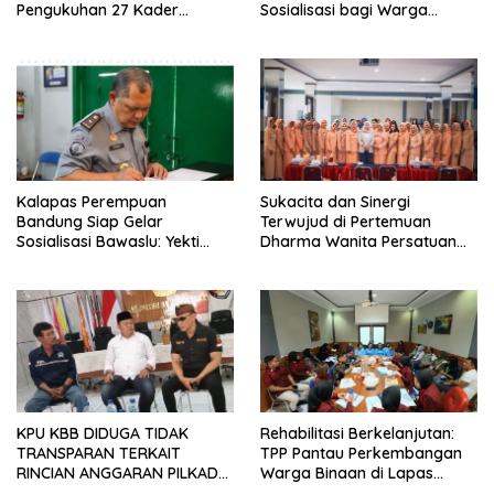
Pengukuhan 27 Kader
Sosialisasi bagi Warga
Kesehatan di Lapas
Binaan Lapas Perempuan
Perempuan Kelas IIA
Bandung
Bandung
Kalapas Perempuan
Sukacita dan Sinergi
Bandung Siap Gelar
Terwujud di Pertemuan
Sosialisasi Bawaslu: Yekti
Dharma Wanita Persatuan
Apriyanti Dampingi Kadivpas
Lapas Perempuan Bandung
Jabar Tinjau Persiapan
KPU KBB DIDUGA TIDAK
Rehabilitasi Berkelanjutan:
TRANSPARAN TERKAIT
TPP Pantau Perkembangan
RINCIAN ANGGARAN PILKADA
Warga Binaan di Lapas
2024
Perempuan Bandung