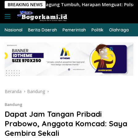
Langsung
ng Tumbuh, Harapan Menguat: Polsek Kandis Kawal Ketahana
BREAKING NEWS
ke
konten
Nasional
Berita Daerah
Pemerintah
Politik
Olahraga
E
Beranda
Bandung
Bandung
Dapat Jam Tangan Pribadi
Prabowo, Anggota Komcad: Saya
Gembira Sekali