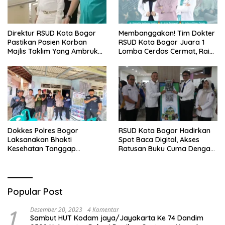
Direktur RSUD Kota Bogor
Membanggakan! Tim Dokter
Pastikan Pasien Korban
RSUD Kota Bogor Juara 1
Majlis Taklim Yang Ambruk
Lomba Cerdas Cermat, Raih
Akan Mendapatkan
Pengakuan di Pentas Medis
Perawatan Maksimal
Se-Bogor
Dokkes Polres Bogor
RSUD Kota Bogor Hadirkan
Laksanakan Bhakti
Spot Baca Digital, Akses
Kesehatan Tanggap
Ratusan Buku Cuma Dengan
Bencana di Rancabungur
Scan QR!
Popular Post
1
Desember 20, 2023
4 Komentar
Sambut HUT Kodam jaya/Jayakarta Ke 74 Dandim