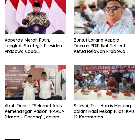
Koperasi Merah Putih,
Buntut Larang Kepala
Langkah Strategis Presiden
Daerah PDIP Ikut Retreat,
Prabowo Capai
Ketua Relawan Prabowo
Swasembada Pangan
Gibran Ajak Megawati
Tabbayun
Abah Daniel: “Selamat Atas
Selesai, Tri – Harris Menang
Kemenangan Paslon ‘HARDA’
dalam Hasil Rekapitulasi KPU
[Hardo – Danang] , dalam
12 Kecamatan
Pilkada Kabupaten Sleman
2024”