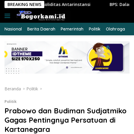
Langsung
 Antarinstansi
BREAKING NEWS
BPS: Dalam Tiga Bulan, Lebih dari Seten
ke
konten
Nasional
Berita Daerah
Pemerintah
Politik
Olahraga
E
Beranda
Politik
Politik
Prabowo dan Budiman Sudjatmiko
Gagas Pentingnya Persatuan di
Kartanegara