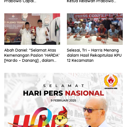
Prabowo Capai
Ketua Relawan Prabowo
Swasembada Pangan
Gibran Ajak Megawati
Tabbayun
Abah Daniel: “Selamat Atas
Selesai, Tri – Harris Menang
Kemenangan Paslon ‘HARDA’
dalam Hasil Rekapitulasi KPU
[Hardo – Danang] , dalam
12 Kecamatan
Pilkada Kabupaten Sleman
2024”